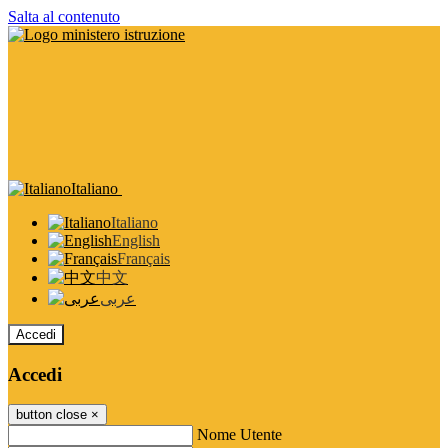
Salta al contenuto
Italiano
Italiano
English
Français
中文
عربى
Accedi
Accedi
button close
×
Nome Utente