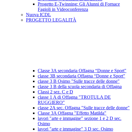
Progetto E-Twinning: Gli Alunni di Fornace
Fagioli in Videoconferenza
Nuova ICDL
PROGETTO LEGALITÀ
Classe 3A secondaria Offagna “Donne e Sport"
classe 3B secondaria Offagna “Donne e Sport"
classe 3 B Osimo "Sulle tracce delle donne"
classe 3 B della scuola secondaria di Offagna
Classi 2 sez. C e D
classe 1 A di Offagna "TROTULA DE
RUGGIERO"
classe 2A sec. Offagna "Sulle tracce delle donne"
Classe 3A Offagna "Effetto Matilda"
lavori "arte e immagine" sezione 1 e 2 D sec.
Osimo
lavori "arte e immagine" 3 D sec. Osimo