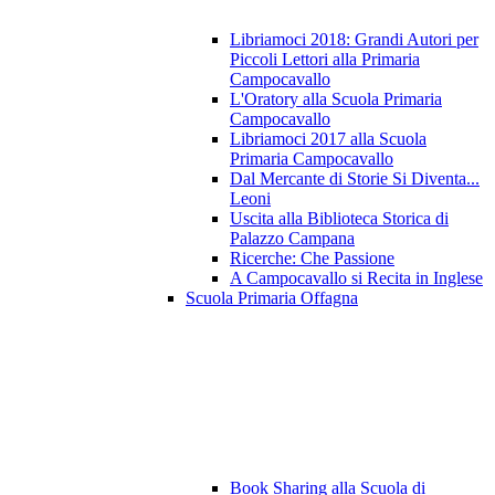
Libriamoci 2018: Grandi Autori per
Piccoli Lettori alla Primaria
Campocavallo
L'Oratory alla Scuola Primaria
Campocavallo
Libriamoci 2017 alla Scuola
Primaria Campocavallo
Dal Mercante di Storie Si Diventa...
Leoni
Uscita alla Biblioteca Storica di
Palazzo Campana
Ricerche: Che Passione
A Campocavallo si Recita in Inglese
Scuola Primaria Offagna
Book Sharing alla Scuola di