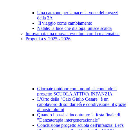
Una canzone per la pace: la voce dei ragazzi
della 2A
Il viaggio come cambiamento
Natale: la luce che dialoga, unisce scalda
Innovamat: una nuova avventura con la matematica
Progetti a.s. 2025 - 2026
Giornate outdoor con i nonni, si conclude il
progetto SCUOLA ATTIVA INFANZIA
L'Orto della "Caio Giulio Cesare" è un
capolavoro di solidarietà e condivisione: il grazie
ai nostri alunni
Quando i passi si incontrano: la festa finale di
"Danzaterapia intergenerazionale"
Conclusione progetto scuola dell'infanzia: Let’s