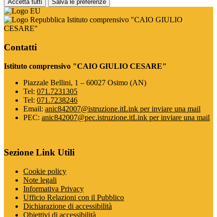
Accetta tutti
Salva le preferenze
Istituto comprensivo "CAIO GIULIO
CESARE"
Contatti
Istituto comprensivo "CAIO GIULIO CESARE"
Piazzale Bellini, 1 – 60027 Osimo (AN)
Tel:
071.7231305
Tel:
071.7238246
Email:
anic842007@istruzione.it
Link per inviare una mail
PEC:
anic842007@pec.istruzione.it
Link per inviare una mail
Sezione Link Utili
Cookie policy
Note legali
Informativa Privacy
Ufficio Relazioni con il Pubblico
Dichiarazione di accessibilità
Obiettivi di accessibilità