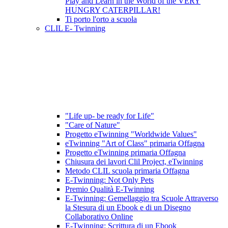
Play and Learn in the World of the VERY
HUNGRY CATERPILLAR!
Ti porto l'orto a scuola
CLIL E- Twinning
"Life up- be ready for Life"
"Care of Nature"
Progetto eTwinning "Worldwide Values"
eTwinning "Art of Class" primaria Offagna
Progetto eTwinning primaria Offagna
Chiusura dei lavori Clil Project, eTwinning
Metodo CLIL scuola primaria Offagna
E-Twinning: Not Only Pets
Premio Qualità E-Twinning
E-Twinning: Gemellaggio tra Scuole Attraverso
la Stesura di un Ebook e di un Disegno
Collaborativo Online
E-Twinning: Scrittura di un Ebook