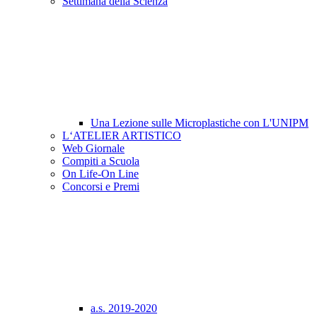
Settimana della Scienza
Una Lezione sulle Microplastiche con L'UNIPM
L‘ATELIER ARTISTICO
Web Giornale
Compiti a Scuola
On Life-On Line
Concorsi e Premi
a.s. 2019-2020