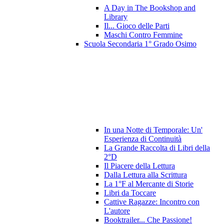
A Day in The Bookshop and
Library
Il... Gioco delle Parti
Maschi Contro Femmine
Scuola Secondaria 1° Grado Osimo
In una Notte di Temporale: Un'
Esperienza di Continuità
La Grande Raccolta di Libri della
2°D
Il Piacere della Lettura
Dalla Lettura alla Scrittura
La 1°F al Mercante di Storie
Libri da Toccare
Cattive Ragazze: Incontro con
L'autore
Booktrailer... Che Passione!