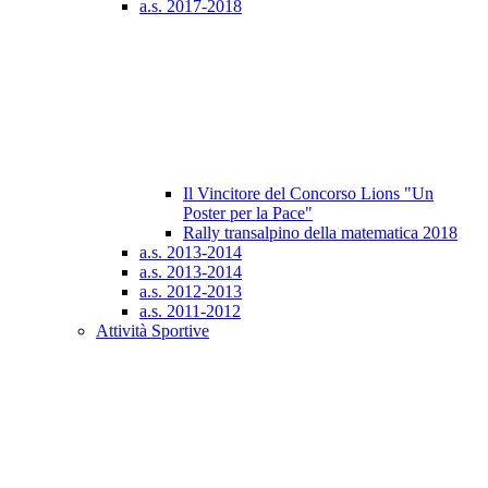
a.s. 2017-2018
Il Vincitore del Concorso Lions "Un
Poster per la Pace"
Rally transalpino della matematica 2018
a.s. 2013-2014
a.s. 2013-2014
a.s. 2012-2013
a.s. 2011-2012
Attività Sportive