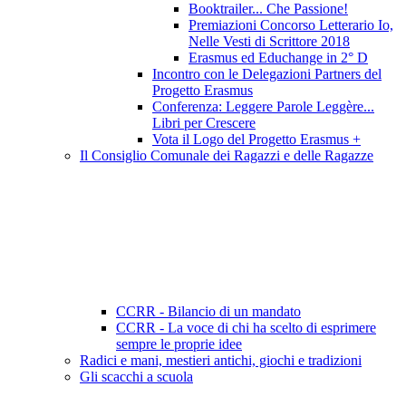
Booktrailer... Che Passione!
Premiazioni Concorso Letterario Io,
Nelle Vesti di Scrittore 2018
Erasmus ed Educhange in 2° D
Incontro con le Delegazioni Partners del
Progetto Erasmus
Conferenza: Leggere Parole Leggère...
Libri per Crescere
Vota il Logo del Progetto Erasmus +
Il Consiglio Comunale dei Ragazzi e delle Ragazze
CCRR - Bilancio di un mandato
CCRR - La voce di chi ha scelto di esprimere
sempre le proprie idee
Radici e mani, mestieri antichi, giochi e tradizioni
Gli scacchi a scuola