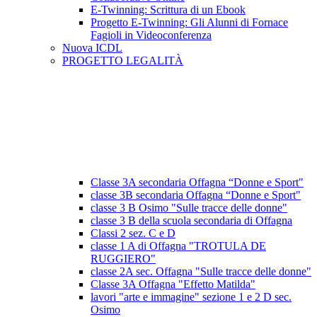
E-Twinning: Scrittura di un Ebook
Progetto E-Twinning: Gli Alunni di Fornace
Fagioli in Videoconferenza
Nuova ICDL
PROGETTO LEGALITÀ
Classe 3A secondaria Offagna “Donne e Sport"
classe 3B secondaria Offagna “Donne e Sport"
classe 3 B Osimo "Sulle tracce delle donne"
classe 3 B della scuola secondaria di Offagna
Classi 2 sez. C e D
classe 1 A di Offagna "TROTULA DE
RUGGIERO"
classe 2A sec. Offagna "Sulle tracce delle donne"
Classe 3A Offagna "Effetto Matilda"
lavori "arte e immagine" sezione 1 e 2 D sec.
Osimo