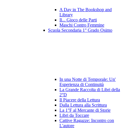
A Day in The Bookshop and
Library
Il... Gioco delle Parti
Maschi Contro Femmine
Scuola Secondaria 1° Grado Osimo
In una Notte di Temporale: Un'
Esperienza di Continuità
La Grande Raccolta di Libri della
2°D
Il Piacere della Lettura
Dalla Lettura alla Scrittura
La 1°F al Mercante di Storie
Libri da Toccare
Cattive Ragazze: Incontro con
L'autore