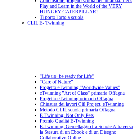
Conclusione progetto scuola dell'infanzia: Let’s
Play and Learn in the World of the VERY
HUNGRY CATERPILLAR!
Ti porto l'orto a scuola
CLIL E- Twinning
"Life up- be ready for Life"
"Care of Nature"
Progetto eTwinning "Worldwide Values"
eTwinning "Art of Class" primaria Offagna
Progetto eTwinning primaria Offagna
Chiusura dei lavori Clil Project, eTwinning
Metodo CLIL scuola primaria Offagna
E-Twinning: Not Only Pets
Premio Qualità E-Twinning
E-Twinning: Gemellaggio tra Scuole Attraverso
la Stesura di un Ebook e di un Disegno
Collaborativo Online