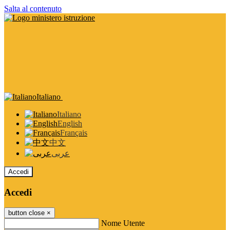
Salta al contenuto
Italiano
Italiano
English
Français
中文
عربى
Accedi
Accedi
button close
×
Nome Utente