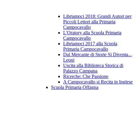
Libriamoci 2018: Grandi Autori per
Piccoli Lettori alla Primaria
Campocavallo
L'Oratory alla Scuola Primaria
Campocavallo
Libriamoci 2017 alla Scuola
Primaria Campocavallo
Dal Mercante di Storie Si Diventa...
Leoni
Uscita alla Biblioteca Storica di
Palazzo Campana
Ricerche: Che Passione
A Campocavallo si Recita in Inglese
Scuola Primaria Offagna