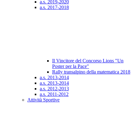
a.s. 2019-2020
a.s. 2017-2018
Il Vincitore del Concorso Lions "Un
Poster per la Pace"
Rally transalpino della matematica 2018
a.s. 2013-2014
a.s. 2013-2014
a.s. 2012-2013
a.s. 2011-2012
Attività Sportive