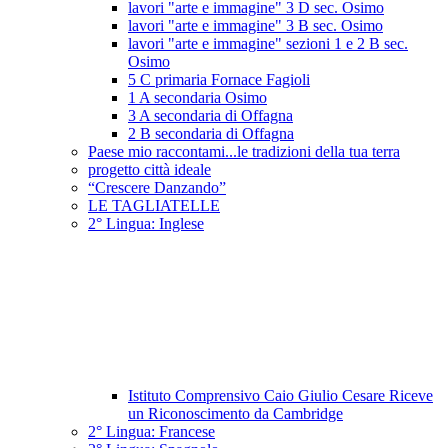
lavori "arte e immagine" 3 D sec. Osimo
lavori "arte e immagine" 3 B sec. Osimo
lavori "arte e immagine" sezioni 1 e 2 B sec.
Osimo
5 C primaria Fornace Fagioli
1 A secondaria Osimo
3 A secondaria di Offagna
2 B secondaria di Offagna
Paese mio raccontami...le tradizioni della tua terra
progetto città ideale
“Crescere Danzando”
LE TAGLIATELLE
2° Lingua: Inglese
Istituto Comprensivo Caio Giulio Cesare Riceve
un Riconoscimento da Cambridge
2° Lingua: Francese