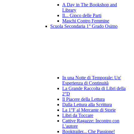
A Day in The Bookshop and
Library
Il... Gioco delle Parti
Maschi Contro Femmine
Scuola Secondaria 1° Grado Osimo
In una Notte di Temporale: Un'
Esperienza di Continuità
La Grande Raccolta di Libri della
2°D
Il Piacere della Lettura
Dalla Lettura alla Scrittura
La 1°F al Mercante di Storie
Libri da Toccare
Cattive Ragazze: Incontro con
L'autore
Booktrailer... Che Passione!