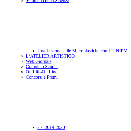
Settimana della Scienza
Una Lezione sulle Microplastiche con L'UNIPM
L‘ATELIER ARTISTICO
Web Giornale
Compiti a Scuola
On Life-On Line
Concorsi e Premi
a.s. 2019-2020