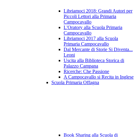
Libriamoci 2018: Grandi Autori per
Piccoli Lettori alla Primaria
Campocavallo
L'Oratory alla Scuola Primaria
Campocavallo
Libriamoci 2017 alla Scuola
Primaria Campocavallo
Dal Mercante di Storie Si Diventa...
Leoni
Uscita alla Biblioteca Storica di
Palazzo Campana
Ricerche: Che Passione
A Campocavallo si Recita in Inglese
Scuola Primaria Offagna
Book Sharing alla Scuola di