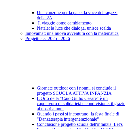
Una canzone per la pace: la voce dei ragazzi
della 2A
Il viaggio come cambiamento
Natale: la luce che dialoga, unisce scalda
Innovamat: una nuova avventura con la matematica
Progetti a.s. 2025 - 2026
Giornate outdoor con i nonni, si conclude il
progetto SCUOLA ATTIVA INFANZIA
L'Orto della "Caio Giulio Cesare" è un
capolavoro di solidarietà e condivisione: il grazie
ai nostri alunni
Quando i passi si incontrano: la festa finale di
"Danzaterapia intergenerazionale"
Conclusione progetto scuola dell'infanzia: Let’s