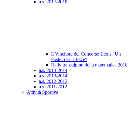
a.s. 2017-2018
Il Vincitore del Concorso Lions "Un
Poster per la Pace"
Rally transalpino della matematica 2018
a.s. 2013-2014
a.s. 2013-2014
a.s. 2012-2013
a.s. 2011-2012
Attività Sportive