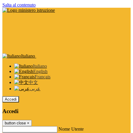
Salta al contenuto
Italiano
Italiano
English
Français
中文
عربى
Accedi
Accedi
button close
×
Nome Utente