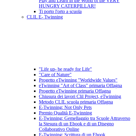
Play and Learn in the World of the VERY
HUNGRY CATERPILLAR!
Ti porto l'orto a scuola
CLIL E- Twinning
"Life up- be ready for Life"
"Care of Nature"
Progetto eTwinning "Worldwide Values"
eTwinning "Art of Class" primaria Offagna
Progetto eTwinning primaria Offagna
Chiusura dei lavori Clil Project, eTwinning
Metodo CLIL scuola primaria Offagna
E-Twinning: Not Only Pets
Premio Qualità E-Twinning
E-Twinning: Gemellaggio tra Scuole Attraverso
la Stesura di un Ebook e di un Disegno
Collaborativo Online
E-Twinning: Scrittura di un Ebook