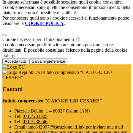
In questa schermata è possibile scegliere quali cookie consentire.
I cookie necessari sono quelli che consentono il funzionamento della
piattaforma e non è possibile disabilitarli.
Per conoscere quali sono i cookie necessari al funzionamento potete
visionare la
COOKIE POLICY
.
Cookie necessari per il funzionamento
I cookie necessari per il funzionamento non possono essere
disabilitati. È possibile consultare l'elenco nella pagina della cookie
policy.
Accetta tutti
Salva le preferenze
Istituto comprensivo "CAIO GIULIO
CESARE"
Contatti
Istituto comprensivo "CAIO GIULIO CESARE"
Piazzale Bellini, 1 – 60027 Osimo (AN)
Tel:
071.7231305
Tel:
071.7238246
Email:
anic842007@istruzione.it
Link per inviare una mail
PEC:
anic842007@pec.istruzione.it
Link per inviare una mail