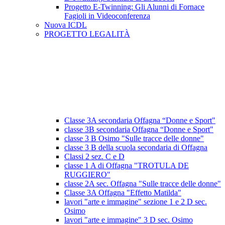
Progetto E-Twinning: Gli Alunni di Fornace
Fagioli in Videoconferenza
Nuova ICDL
PROGETTO LEGALITÀ
Classe 3A secondaria Offagna “Donne e Sport"
classe 3B secondaria Offagna “Donne e Sport"
classe 3 B Osimo "Sulle tracce delle donne"
classe 3 B della scuola secondaria di Offagna
Classi 2 sez. C e D
classe 1 A di Offagna "TROTULA DE
RUGGIERO"
classe 2A sec. Offagna "Sulle tracce delle donne"
Classe 3A Offagna "Effetto Matilda"
lavori "arte e immagine" sezione 1 e 2 D sec.
Osimo
lavori "arte e immagine" 3 D sec. Osimo