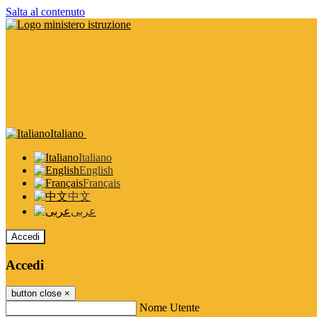
Salta al contenuto
Italiano
Italiano
English
Français
中文
عربى
Accedi
Accedi
button close
×
Nome Utente