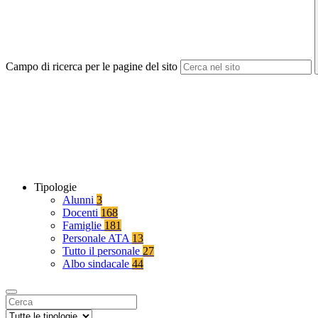
Campo di ricerca per le pagine del sito
Tipologie
Alunni
3
Docenti
168
Famiglie
181
Personale ATA
13
Tutto il personale
27
Albo sindacale
44