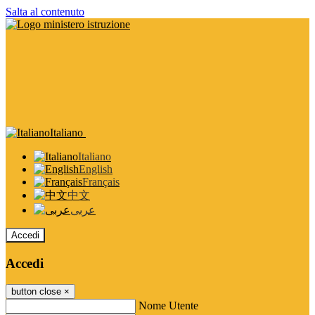
Salta al contenuto
Italiano
Italiano
English
Français
中文
عربى
Accedi
Accedi
button close
×
Nome Utente