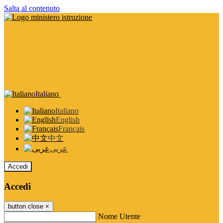
Salta al contenuto
Italiano
Italiano
English
Français
中文
عربى
Accedi
Accedi
button close
×
Nome Utente