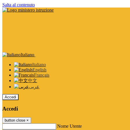
Salta al contenuto
Italiano
Italiano
English
Français
中文
عربى
Accedi
Accedi
button close
×
Nome Utente