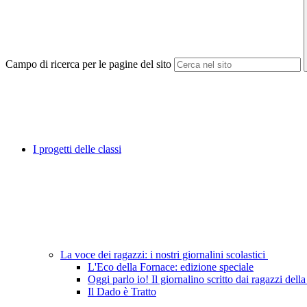
Campo di ricerca per le pagine del sito
I progetti delle classi
La voce dei ragazzi: i nostri giornalini scolastici
L'Eco della Fornace: edizione speciale
Oggi parlo io! Il giornalino scritto dai ragazzi del
Il Dado è Tratto