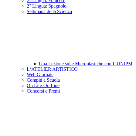
2° Lingua: Francese
2° Lingua: Spagnolo
Settimana della Scienza
Una Lezione sulle Microplastiche con L'UNIPM
L‘ATELIER ARTISTICO
Web Giornale
Compiti a Scuola
On Life-On Line
Concorsi e Premi