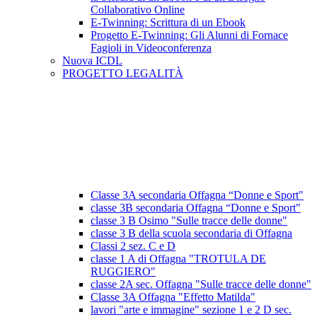
Collaborativo Online
E-Twinning: Scrittura di un Ebook
Progetto E-Twinning: Gli Alunni di Fornace
Fagioli in Videoconferenza
Nuova ICDL
PROGETTO LEGALITÀ
Classe 3A secondaria Offagna “Donne e Sport"
classe 3B secondaria Offagna “Donne e Sport"
classe 3 B Osimo "Sulle tracce delle donne"
classe 3 B della scuola secondaria di Offagna
Classi 2 sez. C e D
classe 1 A di Offagna "TROTULA DE
RUGGIERO"
classe 2A sec. Offagna "Sulle tracce delle donne"
Classe 3A Offagna "Effetto Matilda"
lavori "arte e immagine" sezione 1 e 2 D sec.