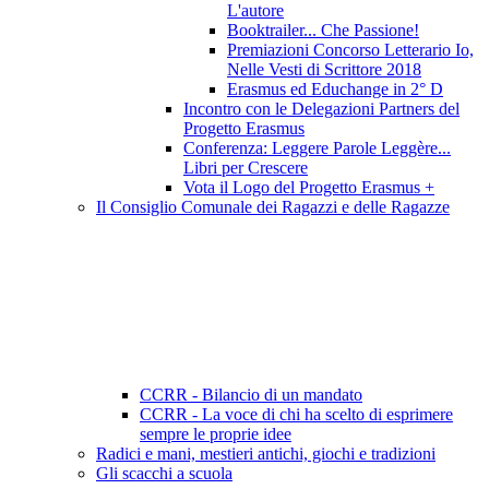
L'autore
Booktrailer... Che Passione!
Premiazioni Concorso Letterario Io,
Nelle Vesti di Scrittore 2018
Erasmus ed Educhange in 2° D
Incontro con le Delegazioni Partners del
Progetto Erasmus
Conferenza: Leggere Parole Leggère...
Libri per Crescere
Vota il Logo del Progetto Erasmus +
Il Consiglio Comunale dei Ragazzi e delle Ragazze
CCRR - Bilancio di un mandato
CCRR - La voce di chi ha scelto di esprimere
sempre le proprie idee
Radici e mani, mestieri antichi, giochi e tradizioni
Gli scacchi a scuola