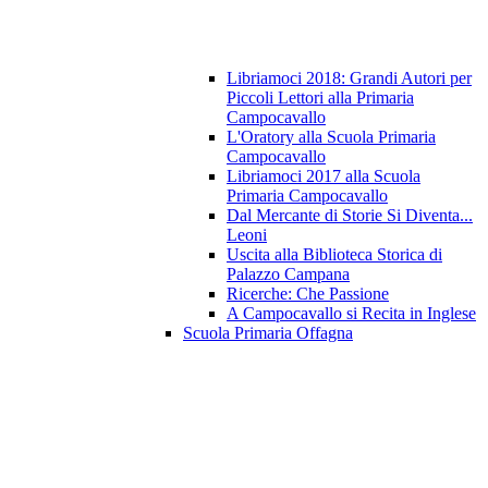
Libriamoci 2018: Grandi Autori per
Piccoli Lettori alla Primaria
Campocavallo
L'Oratory alla Scuola Primaria
Campocavallo
Libriamoci 2017 alla Scuola
Primaria Campocavallo
Dal Mercante di Storie Si Diventa...
Leoni
Uscita alla Biblioteca Storica di
Palazzo Campana
Ricerche: Che Passione
A Campocavallo si Recita in Inglese
Scuola Primaria Offagna