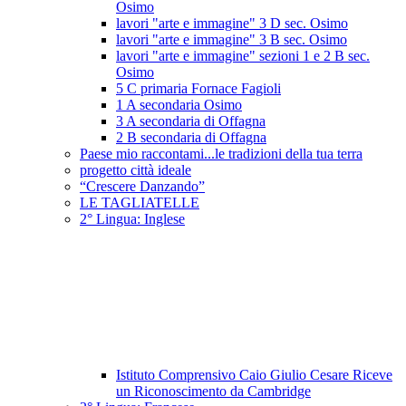
Osimo
lavori "arte e immagine" 3 D sec. Osimo
lavori "arte e immagine" 3 B sec. Osimo
lavori "arte e immagine" sezioni 1 e 2 B sec.
Osimo
5 C primaria Fornace Fagioli
1 A secondaria Osimo
3 A secondaria di Offagna
2 B secondaria di Offagna
Paese mio raccontami...le tradizioni della tua terra
progetto città ideale
“Crescere Danzando”
LE TAGLIATELLE
2° Lingua: Inglese
Istituto Comprensivo Caio Giulio Cesare Riceve
un Riconoscimento da Cambridge