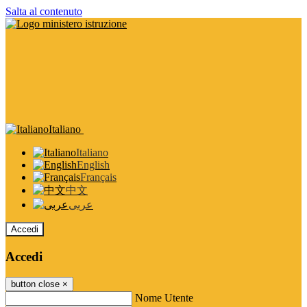
Salta al contenuto
Italiano
Italiano
English
Français
中文
عربى
Accedi
Accedi
button close
×
Nome Utente