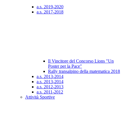
a.s. 2019-2020
a.s. 2017-2018
Il Vincitore del Concorso Lions "Un
Poster per la Pace"
Rally transalpino della matematica 2018
a.s. 2013-2014
a.s. 2013-2014
a.s. 2012-2013
a.s. 2011-2012
Attività Sportive