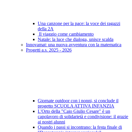
Una canzone per la pace: la voce dei ragazzi
della 2A
Il viaggio come cambiamento
Natale: la luce che dialoga, unisce scalda
Innovamat: una nuova avventura con la matematica
Progetti a.s. 2025 - 2026
Giornate outdoor con i nonni, si conclude il
progetto SCUOLA ATTIVA INFANZIA
L'Orto della "Caio Giulio Cesare" è un
capolavoro di solidarietà e condivisione: il grazie
ai nostri alunni
Quando i passi si incontrano: la festa finale di