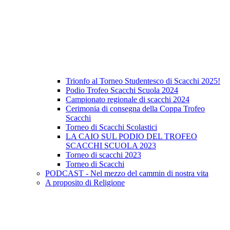
Trionfo al Torneo Studentesco di Scacchi 2025!
Podio Trofeo Scacchi Scuola 2024
Campionato regionale di scacchi 2024
Cerimonia di consegna della Coppa Trofeo
Scacchi
Torneo di Scacchi Scolastici
LA CAIO SUL PODIO DEL TROFEO
SCACCHI SCUOLA 2023
Torneo di scacchi 2023
Torneo di Scacchi
PODCAST - Nel mezzo del cammin di nostra vita
A proposito di Religione