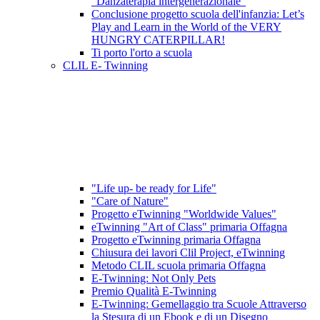
"Danzaterapia intergenerazionale"
Conclusione progetto scuola dell'infanzia: Let’s
Play and Learn in the World of the VERY
HUNGRY CATERPILLAR!
Ti porto l'orto a scuola
CLIL E- Twinning
"Life up- be ready for Life"
"Care of Nature"
Progetto eTwinning "Worldwide Values"
eTwinning "Art of Class" primaria Offagna
Progetto eTwinning primaria Offagna
Chiusura dei lavori Clil Project, eTwinning
Metodo CLIL scuola primaria Offagna
E-Twinning: Not Only Pets
Premio Qualità E-Twinning
E-Twinning: Gemellaggio tra Scuole Attraverso
la Stesura di un Ebook e di un Disegno