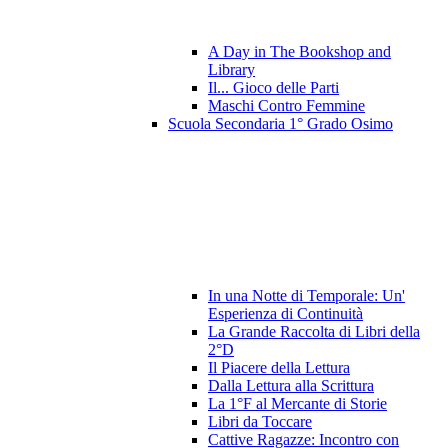
A Day in The Bookshop and
Library
Il... Gioco delle Parti
Maschi Contro Femmine
Scuola Secondaria 1° Grado Osimo
In una Notte di Temporale: Un'
Esperienza di Continuità
La Grande Raccolta di Libri della
2°D
Il Piacere della Lettura
Dalla Lettura alla Scrittura
La 1°F al Mercante di Storie
Libri da Toccare
Cattive Ragazze: Incontro con