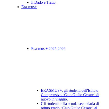
Il Dado è Tratto
Erasmus+
Esasmus + 2025-2026
ERASMUS+: gli studenti dell'Istituto
Comprensivo “Caio Giulio Cesare” di
nuovo in viaggio.
Gli studenti della scuola secondaria di
primo grado “Caio Giulio Cesare” al