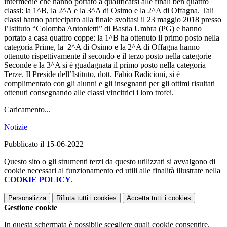
intermedie che hanno portato a qualificarsi alle finali ben quattro
classi: la 1^B, la 2^A e la 3^A di Osimo e la 2^A di Offagna. Tali
classi hanno partecipato alla finale svoltasi il 23 maggio 2018 presso
l’Istituto “Colomba Antonietti” di Bastia Umbra (PG) e hanno
portato a casa quattro coppe: la 1^B ha ottenuto il primo posto nella
categoria Prime, la 2^A di Osimo e la 2^A di Offagna hanno
ottenuto rispettivamente il secondo e il terzo posto nella categorie
Seconde e la 3^A si è guadagnata il primo posto nella categoria
Terze. Il Preside dell’Istituto, dott. Fabio Radicioni, si è
complimentato con gli alunni e gli insegnanti per gli ottimi risultati
ottenuti consegnando alle classi vincitrici i loro trofei.
Caricamento...
Notizie
Pubblicato il 15-06-2022
Questo sito o gli strumenti terzi da questo utilizzati si avvalgono di
cookie necessari al funzionamento ed utili alle finalità illustrate nella
COOKIE POLICY
.
Personalizza
Rifiuta tutti
i cookies
Accetta tutti
i cookies
Gestione cookie
In questa schermata è possibile scegliere quali cookie consentire.