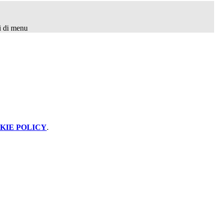
i di menu
KIE POLICY
.