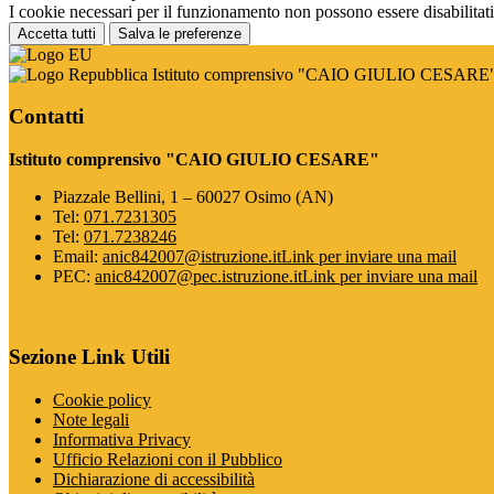
I cookie necessari per il funzionamento non possono essere disabilitati.
Accetta tutti
Salva le preferenze
Istituto comprensivo "CAIO GIULIO CESARE
Contatti
Istituto comprensivo "CAIO GIULIO CESARE"
Piazzale Bellini, 1 – 60027 Osimo (AN)
Tel:
071.7231305
Tel:
071.7238246
Email:
anic842007@istruzione.it
Link per inviare una mail
PEC:
anic842007@pec.istruzione.it
Link per inviare una mail
Sezione Link Utili
Cookie policy
Note legali
Informativa Privacy
Ufficio Relazioni con il Pubblico
Dichiarazione di accessibilità