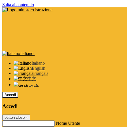
Salta al contenuto
Italiano
Italiano
English
Français
中文
عربى
Accedi
Accedi
button close
×
Nome Utente