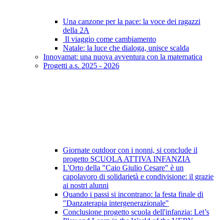
Una canzone per la pace: la voce dei ragazzi
della 2A
Il viaggio come cambiamento
Natale: la luce che dialoga, unisce scalda
Innovamat: una nuova avventura con la matematica
Progetti a.s. 2025 - 2026
Giornate outdoor con i nonni, si conclude il
progetto SCUOLA ATTIVA INFANZIA
L'Orto della "Caio Giulio Cesare" è un
capolavoro di solidarietà e condivisione: il grazie
ai nostri alunni
Quando i passi si incontrano: la festa finale di
"Danzaterapia intergenerazionale"
Conclusione progetto scuola dell'infanzia: Let’s