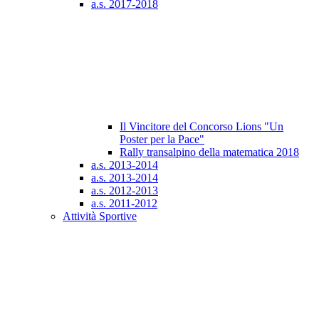
a.s. 2017-2018
Il Vincitore del Concorso Lions "Un
Poster per la Pace"
Rally transalpino della matematica 2018
a.s. 2013-2014
a.s. 2013-2014
a.s. 2012-2013
a.s. 2011-2012
Attività Sportive