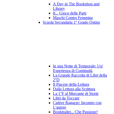
A Day in The Bookshop and
Library
Il... Gioco delle Parti
Maschi Contro Femmine
Scuola Secondaria 1° Grado Osimo
In una Notte di Temporale: Un'
Esperienza di Continuità
La Grande Raccolta di Libri della
2°D
Il Piacere della Lettura
Dalla Lettura alla Scrittura
La 1°F al Mercante di Storie
Libri da Toccare
Cattive Ragazze: Incontro con
L'autore
Booktrailer... Che Passione!