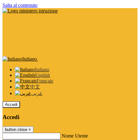
Salta al contenuto
Italiano
Italiano
English
Français
中文
عربى
Accedi
Accedi
button close
×
Nome Utente