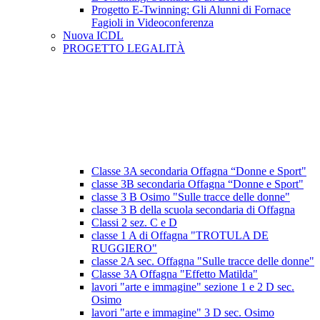
Progetto E-Twinning: Gli Alunni di Fornace
Fagioli in Videoconferenza
Nuova ICDL
PROGETTO LEGALITÀ
Classe 3A secondaria Offagna “Donne e Sport"
classe 3B secondaria Offagna “Donne e Sport"
classe 3 B Osimo "Sulle tracce delle donne"
classe 3 B della scuola secondaria di Offagna
Classi 2 sez. C e D
classe 1 A di Offagna "TROTULA DE
RUGGIERO"
classe 2A sec. Offagna "Sulle tracce delle donne"
Classe 3A Offagna "Effetto Matilda"
lavori "arte e immagine" sezione 1 e 2 D sec.
Osimo
lavori "arte e immagine" 3 D sec. Osimo