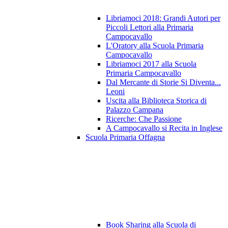
Libriamoci 2018: Grandi Autori per
Piccoli Lettori alla Primaria
Campocavallo
L'Oratory alla Scuola Primaria
Campocavallo
Libriamoci 2017 alla Scuola
Primaria Campocavallo
Dal Mercante di Storie Si Diventa...
Leoni
Uscita alla Biblioteca Storica di
Palazzo Campana
Ricerche: Che Passione
A Campocavallo si Recita in Inglese
Scuola Primaria Offagna
Book Sharing alla Scuola di