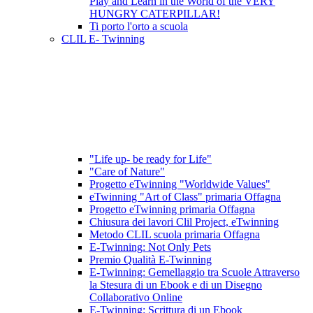
Play and Learn in the World of the VERY
HUNGRY CATERPILLAR!
Ti porto l'orto a scuola
CLIL E- Twinning
"Life up- be ready for Life"
"Care of Nature"
Progetto eTwinning "Worldwide Values"
eTwinning "Art of Class" primaria Offagna
Progetto eTwinning primaria Offagna
Chiusura dei lavori Clil Project, eTwinning
Metodo CLIL scuola primaria Offagna
E-Twinning: Not Only Pets
Premio Qualità E-Twinning
E-Twinning: Gemellaggio tra Scuole Attraverso
la Stesura di un Ebook e di un Disegno
Collaborativo Online
E-Twinning: Scrittura di un Ebook