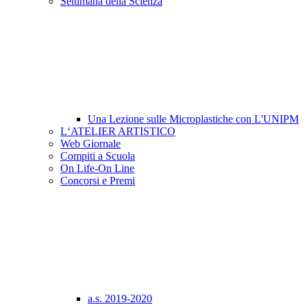
Settimana della Scienza
Una Lezione sulle Microplastiche con L'UNIPM
L‘ATELIER ARTISTICO
Web Giornale
Compiti a Scuola
On Life-On Line
Concorsi e Premi
a.s. 2019-2020