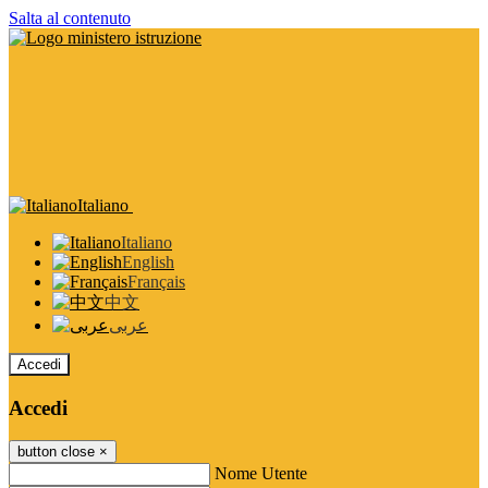
Salta al contenuto
Italiano
Italiano
English
Français
中文
عربى
Accedi
Accedi
button close
×
Nome Utente