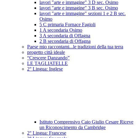
lavori "arte e immagine" 3 D sec. Osimo
lavori "arte e immagine" 3 B sec. Osimo
lavori "arte e immagine" sezioni 1 e 2 B sec.
Osimo
5 C primaria Fornace Fagioli
1 A secondaria Osimo
3 A secondaria di Offagna
2 B secondaria di Offagna
Paese mio raccontami...le tradizioni della tua terra
progetto città ideale
“Crescere Danzando”
LE TAGLIATELLE
2° Lingua: Inglese
Istituto Comprensivo Caio Giulio Cesare Riceve
un Riconoscimento da Cambridge
2° Lingua: Francese