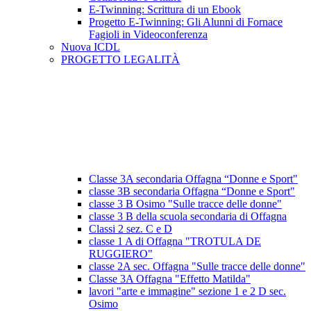
E-Twinning: Scrittura di un Ebook
Progetto E-Twinning: Gli Alunni di Fornace
Fagioli in Videoconferenza
Nuova ICDL
PROGETTO LEGALITÀ
Classe 3A secondaria Offagna “Donne e Sport"
classe 3B secondaria Offagna “Donne e Sport"
classe 3 B Osimo "Sulle tracce delle donne"
classe 3 B della scuola secondaria di Offagna
Classi 2 sez. C e D
classe 1 A di Offagna "TROTULA DE
RUGGIERO"
classe 2A sec. Offagna "Sulle tracce delle donne"
Classe 3A Offagna "Effetto Matilda"
lavori "arte e immagine" sezione 1 e 2 D sec.
Osimo