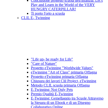
Conclusione progetto scuola dell'infanzia: Let’s
Play and Learn in the World of the VERY
HUNGRY CATERPILLAR!
Ti porto l'orto a scuola
CLIL E- Twinning
"Life up- be ready for Life"
"Care of Nature"
Progetto eTwinning "Worldwide Values"
eTwinning "Art of Class" primaria Offagna
Progetto eTwinning primaria Offagna
Chiusura dei lavori Clil Project, eTwinning
Metodo CLIL scuola primaria Offagna
E-Twinning: Not Only Pets
Premio Qualità E-Twinning
E-Twinning: Gemellaggio tra Scuole Attraverso
la Stesura di un Ebook e di un Disegno
Collaborativo Online