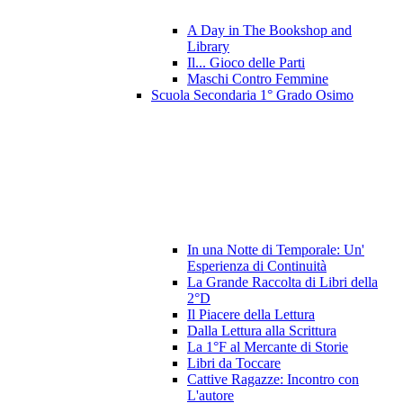
A Day in The Bookshop and
Library
Il... Gioco delle Parti
Maschi Contro Femmine
Scuola Secondaria 1° Grado Osimo
In una Notte di Temporale: Un'
Esperienza di Continuità
La Grande Raccolta di Libri della
2°D
Il Piacere della Lettura
Dalla Lettura alla Scrittura
La 1°F al Mercante di Storie
Libri da Toccare
Cattive Ragazze: Incontro con
L'autore