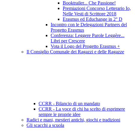
Booktrailer... Che Passione!
Premiazioni Concorso Letterario Io,
Nelle Vesti di Scrittore 2018
Erasmus ed Educhange in 2° D
Incontro con le Delegazioni Partners del
Progetto Erasmus
Conferenza: Leggere Parole Leggère...
Libri per Crescere
Vota il Logo del Progetto Erasmus +
Il Consiglio Comunale dei Ragazzi e delle Ragazze
CCRR - Bilancio di un mandato
CCRR - La voce di chi ha scelto di esprimere
sempre le proprie idee
Radici e mani, mestieri antichi, giochi e tradizioni
Gli scacchi a scuola