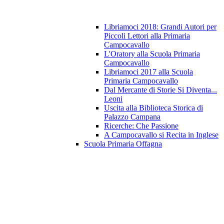
Libriamoci 2018: Grandi Autori per
Piccoli Lettori alla Primaria
Campocavallo
L'Oratory alla Scuola Primaria
Campocavallo
Libriamoci 2017 alla Scuola
Primaria Campocavallo
Dal Mercante di Storie Si Diventa...
Leoni
Uscita alla Biblioteca Storica di
Palazzo Campana
Ricerche: Che Passione
A Campocavallo si Recita in Inglese
Scuola Primaria Offagna