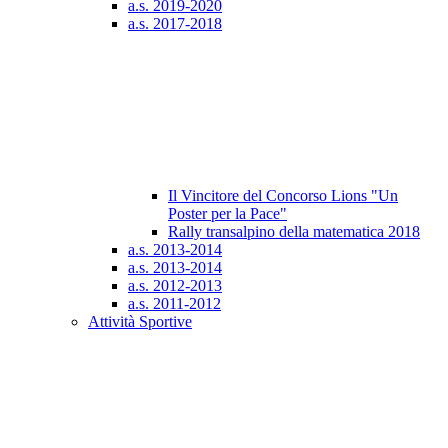
a.s. 2019-2020
a.s. 2017-2018
Il Vincitore del Concorso Lions "Un
Poster per la Pace"
Rally transalpino della matematica 2018
a.s. 2013-2014
a.s. 2013-2014
a.s. 2012-2013
a.s. 2011-2012
Attività Sportive