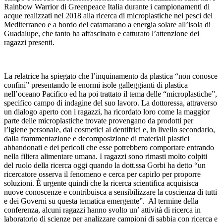
Rainbow Warrior di Greenpeace Italia durante i campionamenti di
acque realizzati nel 2018 alla ricerca di microplastiche nei pesci del
Mediterraneo e a bordo del catamarano a energia solare all’isola di
Guadalupe, che tanto ha affascinato e catturato l’attenzione dei
ragazzi presenti.
La relatrice ha spiegato che l’inquinamento da plastica “non conosce
confini” presentando le enormi isole galleggianti di plastica
nell’oceano Pacifico ed ha poi trattato il tema delle “microplastiche”,
specifico campo di indagine del suo lavoro. La dottoressa, attraverso
un dialogo aperto con i ragazzi, ha ricordato loro come la maggior
parte delle microplastiche trovate provengano da prodotti per
l’igiene personale, dai cosmetici ai dentifrici e, in livello secondario,
dalla frammentazione e decomposizione di materiali plastici
abbandonati e dei pericoli che esse potrebbero comportare entrando
nella filiera alimentare umana. I ragazzi sono rimasti molto colpiti
del ruolo della ricerca oggi quando la dott.ssa Gorbi ha detto “un
ricercatore osserva il fenomeno e cerca per capirlo per proporre
soluzioni. È urgente quindi che la ricerca scientifica acquisisca
nuove conoscenze e contribuisca a sensibilizzare la coscienza di tutti
e dei Governi su questa tematica emergente”. Al termine della
conferenza, alcuni ragazzi hanno svolto un’ attività di ricerca in
laboratorio di scienze per analizzare campioni di sabbia con ricerca e