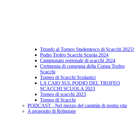
Trionfo al Torneo Studentesco di Scacchi 2025!
Podio Trofeo Scacchi Scuola 2024
Campionato regionale di scacchi 2024
Cerimonia di consegna della Coppa Trofeo
Scacchi
Torneo di Scacchi Scolastici
LA CAIO SUL PODIO DEL TROFEO
SCACCHI SCUOLA 2023
Torneo di scacchi 2023
Torneo di Scacchi
PODCAST - Nel mezzo del cammin di nostra vita
A proposito di Religione