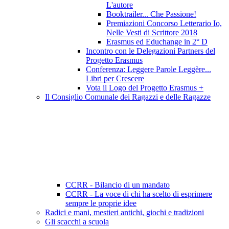
L'autore
Booktrailer... Che Passione!
Premiazioni Concorso Letterario Io,
Nelle Vesti di Scrittore 2018
Erasmus ed Educhange in 2° D
Incontro con le Delegazioni Partners del
Progetto Erasmus
Conferenza: Leggere Parole Leggère...
Libri per Crescere
Vota il Logo del Progetto Erasmus +
Il Consiglio Comunale dei Ragazzi e delle Ragazze
CCRR - Bilancio di un mandato
CCRR - La voce di chi ha scelto di esprimere
sempre le proprie idee
Radici e mani, mestieri antichi, giochi e tradizioni
Gli scacchi a scuola