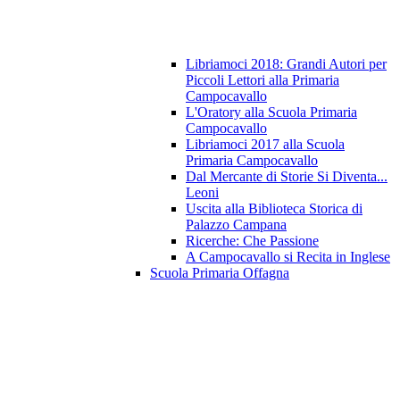
Libriamoci 2018: Grandi Autori per
Piccoli Lettori alla Primaria
Campocavallo
L'Oratory alla Scuola Primaria
Campocavallo
Libriamoci 2017 alla Scuola
Primaria Campocavallo
Dal Mercante di Storie Si Diventa...
Leoni
Uscita alla Biblioteca Storica di
Palazzo Campana
Ricerche: Che Passione
A Campocavallo si Recita in Inglese
Scuola Primaria Offagna