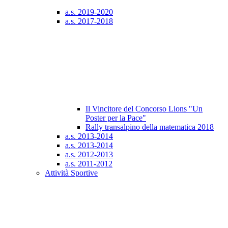
a.s. 2019-2020
a.s. 2017-2018
Il Vincitore del Concorso Lions "Un
Poster per la Pace"
Rally transalpino della matematica 2018
a.s. 2013-2014
a.s. 2013-2014
a.s. 2012-2013
a.s. 2011-2012
Attività Sportive