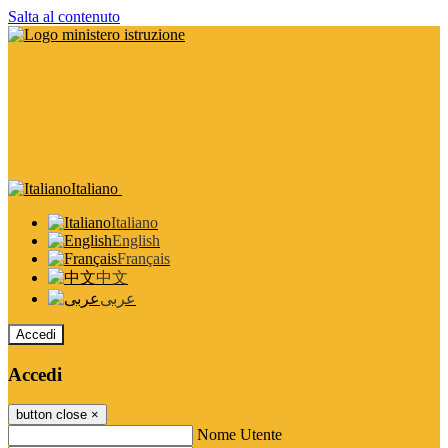
Salta al contenuto
Italiano
Italiano
English
Français
中文
عربى
Accedi
Accedi
button close
×
Nome Utente