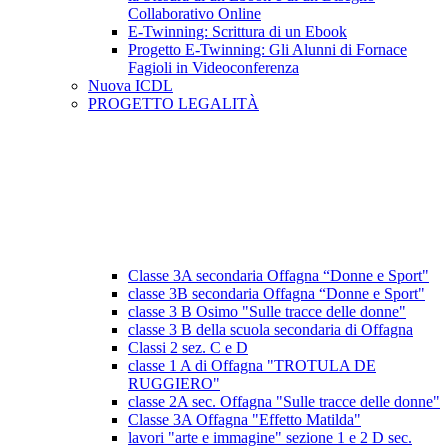
Collaborativo Online
E-Twinning: Scrittura di un Ebook
Progetto E-Twinning: Gli Alunni di Fornace
Fagioli in Videoconferenza
Nuova ICDL
PROGETTO LEGALITÀ
Classe 3A secondaria Offagna “Donne e Sport"
classe 3B secondaria Offagna “Donne e Sport"
classe 3 B Osimo "Sulle tracce delle donne"
classe 3 B della scuola secondaria di Offagna
Classi 2 sez. C e D
classe 1 A di Offagna "TROTULA DE
RUGGIERO"
classe 2A sec. Offagna "Sulle tracce delle donne"
Classe 3A Offagna "Effetto Matilda"
lavori "arte e immagine" sezione 1 e 2 D sec.