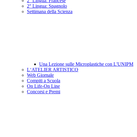
2° Lingua: Francese
2° Lingua: Spagnolo
Settimana della Scienza
Una Lezione sulle Microplastiche con L'UNIPM
L‘ATELIER ARTISTICO
Web Giornale
Compiti a Scuola
On Life-On Line
Concorsi e Premi