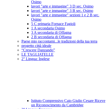
Osimo
lavori "arte e immagine" 3 D sec. Osimo
lavori "arte e immagine" 3 B sec. Osimo
lavori "arte e immagine" sezioni 1 e 2 B sec.
Osimo
5 C primaria Fornace Fagioli
1 A secondaria Osimo
3 A secondaria di Offagna
2 B secondaria di Offagna
Paese mio raccontami...le tradizioni della tua terra
progetto città ideale
“Crescere Danzando”
LE TAGLIATELLE
2° Lingua: Inglese
Istituto Comprensivo Caio Giulio Cesare Riceve
un Riconoscimento da Cambridge