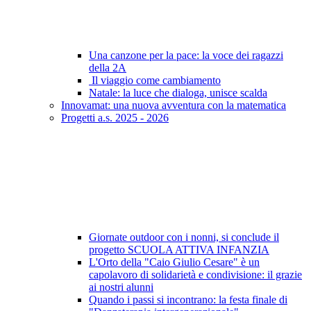
Una canzone per la pace: la voce dei ragazzi
della 2A
Il viaggio come cambiamento
Natale: la luce che dialoga, unisce scalda
Innovamat: una nuova avventura con la matematica
Progetti a.s. 2025 - 2026
Giornate outdoor con i nonni, si conclude il
progetto SCUOLA ATTIVA INFANZIA
L'Orto della "Caio Giulio Cesare" è un
capolavoro di solidarietà e condivisione: il grazie
ai nostri alunni
Quando i passi si incontrano: la festa finale di