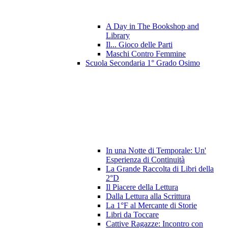
A Day in The Bookshop and
Library
Il... Gioco delle Parti
Maschi Contro Femmine
Scuola Secondaria 1° Grado Osimo
In una Notte di Temporale: Un'
Esperienza di Continuità
La Grande Raccolta di Libri della
2°D
Il Piacere della Lettura
Dalla Lettura alla Scrittura
La 1°F al Mercante di Storie
Libri da Toccare
Cattive Ragazze: Incontro con