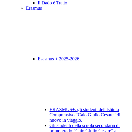
Il Dado è Tratto
Erasmus+
Esasmus + 2025-2026
ERASMUS+: gli studenti dell'Istituto
Comprensivo “Caio Giulio Cesare” di
nuovo in viaggio.
Gli studenti della scuola secondaria di
primo grado “Caio Giulio Cesare” al