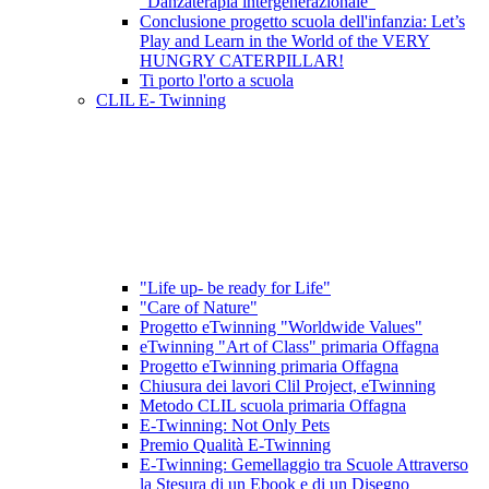
"Danzaterapia intergenerazionale"
Conclusione progetto scuola dell'infanzia: Let’s
Play and Learn in the World of the VERY
HUNGRY CATERPILLAR!
Ti porto l'orto a scuola
CLIL E- Twinning
"Life up- be ready for Life"
"Care of Nature"
Progetto eTwinning "Worldwide Values"
eTwinning "Art of Class" primaria Offagna
Progetto eTwinning primaria Offagna
Chiusura dei lavori Clil Project, eTwinning
Metodo CLIL scuola primaria Offagna
E-Twinning: Not Only Pets
Premio Qualità E-Twinning
E-Twinning: Gemellaggio tra Scuole Attraverso
la Stesura di un Ebook e di un Disegno