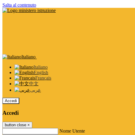
Salta al contenuto
Italiano
Italiano
English
Français
中文
عربى
Accedi
Accedi
button close
×
Nome Utente