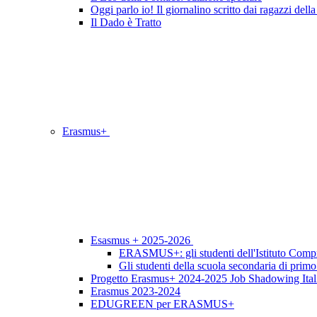
Oggi parlo io! Il giornalino scritto dai ragazzi del
Il Dado è Tratto
Erasmus+
Esasmus + 2025-2026
ERASMUS+: gli studenti dell'Istituto Compr
Gli studenti della scuola secondaria di pri
Progetto Erasmus+ 2024-2025 Job Shadowing Itali
Erasmus 2023-2024
EDUGREEN per ERASMUS+