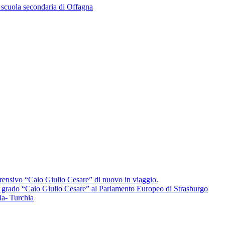
la scuola secondaria di Offagna
ensivo “Caio Giulio Cesare” di nuovo in viaggio.
mo grado “Caio Giulio Cesare” al Parlamento Europeo di Strasburgo
a- Turchia