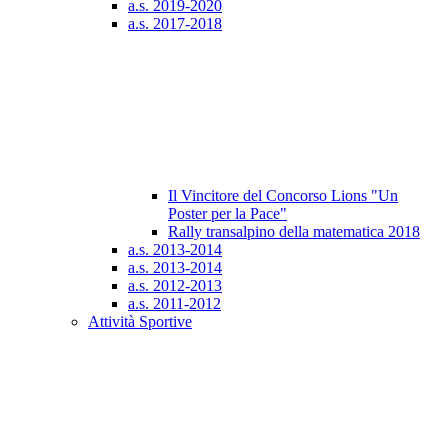
a.s. 2019-2020
a.s. 2017-2018
Il Vincitore del Concorso Lions "Un
Poster per la Pace"
Rally transalpino della matematica 2018
a.s. 2013-2014
a.s. 2013-2014
a.s. 2012-2013
a.s. 2011-2012
Attività Sportive