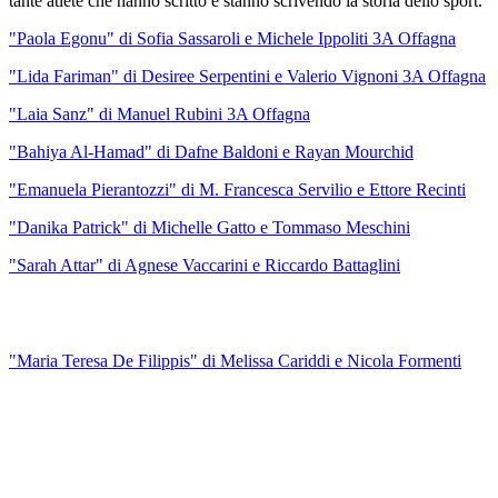
tante atlete che hanno scritto e stanno scrivendo la storia dello sport.
"Paola Egonu" di Sofia Sassaroli e Michele Ippoliti 3A Offagna
"Lida Fariman" di Desiree Serpentini e Valerio Vignoni 3A Offagna
"Laia Sanz" di Manuel Rubini 3A Offagna
"Bahiya Al-Hamad" di Dafne Baldoni e Rayan Mourchid
"Emanuela Pierantozzi" di M. Francesca Servilio e Ettore Recinti
"Danika Patrick" di Michelle Gatto e Tommaso Meschini
"Sarah Attar" di Agnese Vaccarini e Riccardo Battaglini
"Maria Teresa De Filippis" di Melissa Cariddi e Nicola Formenti