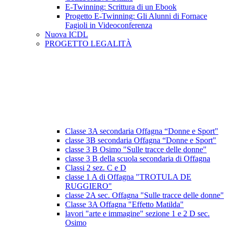
E-Twinning: Scrittura di un Ebook
Progetto E-Twinning: Gli Alunni di Fornace
Fagioli in Videoconferenza
Nuova ICDL
PROGETTO LEGALITÀ
Classe 3A secondaria Offagna “Donne e Sport"
classe 3B secondaria Offagna “Donne e Sport"
classe 3 B Osimo "Sulle tracce delle donne"
classe 3 B della scuola secondaria di Offagna
Classi 2 sez. C e D
classe 1 A di Offagna "TROTULA DE
RUGGIERO"
classe 2A sec. Offagna "Sulle tracce delle donne"
Classe 3A Offagna "Effetto Matilda"
lavori "arte e immagine" sezione 1 e 2 D sec.
Osimo