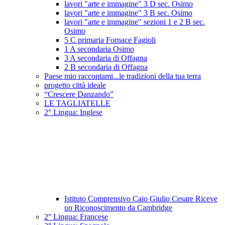
lavori "arte e immagine" 3 D sec. Osimo
lavori "arte e immagine" 3 B sec. Osimo
lavori "arte e immagine" sezioni 1 e 2 B sec.
Osimo
5 C primaria Fornace Fagioli
1 A secondaria Osimo
3 A secondaria di Offagna
2 B secondaria di Offagna
Paese mio raccontami...le tradizioni della tua terra
progetto città ideale
“Crescere Danzando”
LE TAGLIATELLE
2° Lingua: Inglese
Istituto Comprensivo Caio Giulio Cesare Riceve
un Riconoscimento da Cambridge
2° Lingua: Francese