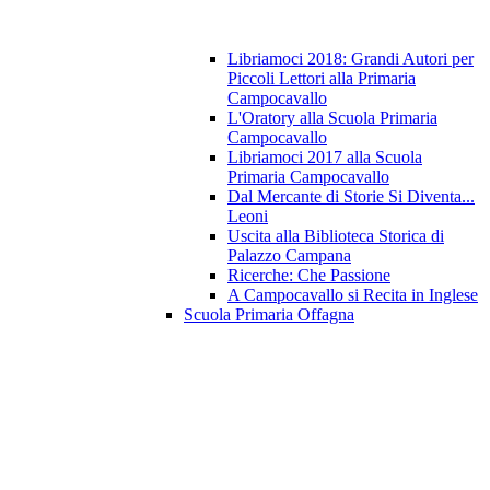
Libriamoci 2018: Grandi Autori per
Piccoli Lettori alla Primaria
Campocavallo
L'Oratory alla Scuola Primaria
Campocavallo
Libriamoci 2017 alla Scuola
Primaria Campocavallo
Dal Mercante di Storie Si Diventa...
Leoni
Uscita alla Biblioteca Storica di
Palazzo Campana
Ricerche: Che Passione
A Campocavallo si Recita in Inglese
Scuola Primaria Offagna