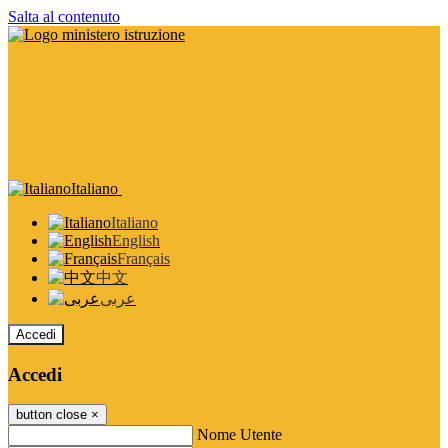
Salta al contenuto
Italiano
Italiano
English
Français
中文
عربى
Accedi
Accedi
button close
×
Nome Utente