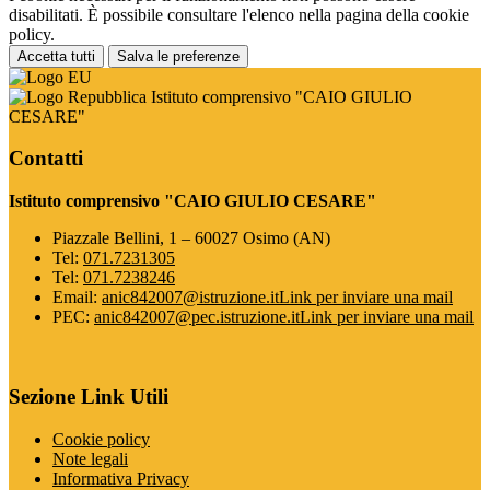
disabilitati. È possibile consultare l'elenco nella pagina della cookie
policy.
Accetta tutti
Salva le preferenze
Istituto comprensivo "CAIO GIULIO
CESARE"
Contatti
Istituto comprensivo "CAIO GIULIO CESARE"
Piazzale Bellini, 1 – 60027 Osimo (AN)
Tel:
071.7231305
Tel:
071.7238246
Email:
anic842007@istruzione.it
Link per inviare una mail
PEC:
anic842007@pec.istruzione.it
Link per inviare una mail
Sezione Link Utili
Cookie policy
Note legali
Informativa Privacy