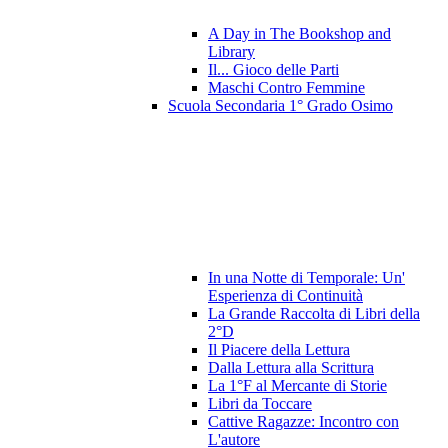
A Day in The Bookshop and
Library
Il... Gioco delle Parti
Maschi Contro Femmine
Scuola Secondaria 1° Grado Osimo
In una Notte di Temporale: Un'
Esperienza di Continuità
La Grande Raccolta di Libri della
2°D
Il Piacere della Lettura
Dalla Lettura alla Scrittura
La 1°F al Mercante di Storie
Libri da Toccare
Cattive Ragazze: Incontro con
L'autore