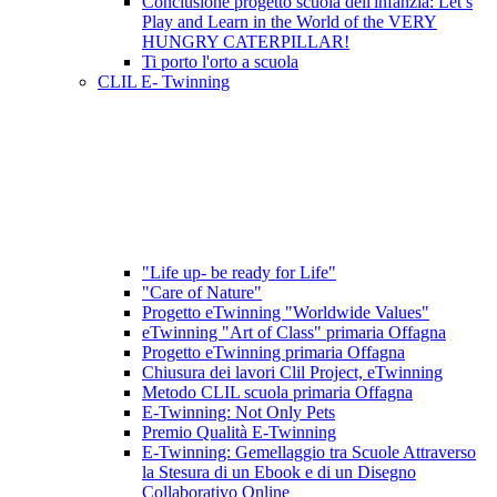
Conclusione progetto scuola dell'infanzia: Let’s
Play and Learn in the World of the VERY
HUNGRY CATERPILLAR!
Ti porto l'orto a scuola
CLIL E- Twinning
"Life up- be ready for Life"
"Care of Nature"
Progetto eTwinning "Worldwide Values"
eTwinning "Art of Class" primaria Offagna
Progetto eTwinning primaria Offagna
Chiusura dei lavori Clil Project, eTwinning
Metodo CLIL scuola primaria Offagna
E-Twinning: Not Only Pets
Premio Qualità E-Twinning
E-Twinning: Gemellaggio tra Scuole Attraverso
la Stesura di un Ebook e di un Disegno
Collaborativo Online