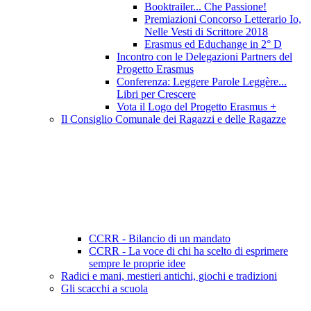
Booktrailer... Che Passione!
Premiazioni Concorso Letterario Io,
Nelle Vesti di Scrittore 2018
Erasmus ed Educhange in 2° D
Incontro con le Delegazioni Partners del
Progetto Erasmus
Conferenza: Leggere Parole Leggère...
Libri per Crescere
Vota il Logo del Progetto Erasmus +
Il Consiglio Comunale dei Ragazzi e delle Ragazze
CCRR - Bilancio di un mandato
CCRR - La voce di chi ha scelto di esprimere
sempre le proprie idee
Radici e mani, mestieri antichi, giochi e tradizioni
Gli scacchi a scuola