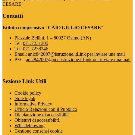
CESARE"
Contatti
Istituto comprensivo "CAIO GIULIO CESARE"
Piazzale Bellini, 1 – 60027 Osimo (AN)
Tel:
071.7231305
Tel:
071.7238246
Email:
anic842007@istruzione.it
Link per inviare una mail
PEC:
anic842007@pec.istruzione.it
Link per inviare una mail
Sezione Link Utili
Cookie policy
Note legali
Informativa Privacy
Ufficio Relazioni con il Pubblico
Dichiarazione di accessibilità
Obiettivi di accessibilità
Whistleblowing
Gestione consensi cookie