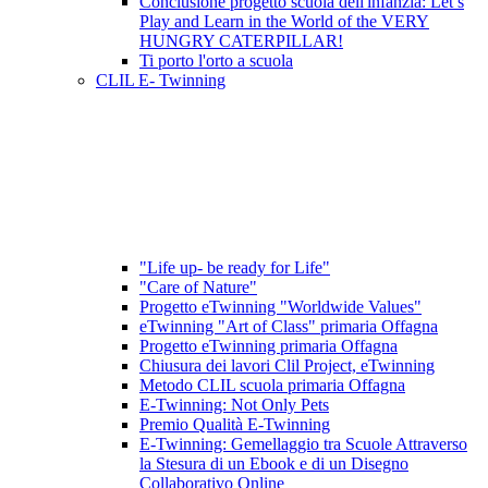
Conclusione progetto scuola dell'infanzia: Let’s
Play and Learn in the World of the VERY
HUNGRY CATERPILLAR!
Ti porto l'orto a scuola
CLIL E- Twinning
"Life up- be ready for Life"
"Care of Nature"
Progetto eTwinning "Worldwide Values"
eTwinning "Art of Class" primaria Offagna
Progetto eTwinning primaria Offagna
Chiusura dei lavori Clil Project, eTwinning
Metodo CLIL scuola primaria Offagna
E-Twinning: Not Only Pets
Premio Qualità E-Twinning
E-Twinning: Gemellaggio tra Scuole Attraverso
la Stesura di un Ebook e di un Disegno
Collaborativo Online