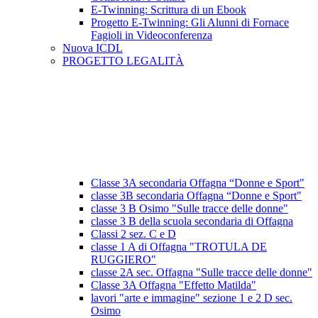
E-Twinning: Scrittura di un Ebook
Progetto E-Twinning: Gli Alunni di Fornace
Fagioli in Videoconferenza
Nuova ICDL
PROGETTO LEGALITÀ
Classe 3A secondaria Offagna “Donne e Sport"
classe 3B secondaria Offagna “Donne e Sport"
classe 3 B Osimo "Sulle tracce delle donne"
classe 3 B della scuola secondaria di Offagna
Classi 2 sez. C e D
classe 1 A di Offagna "TROTULA DE
RUGGIERO"
classe 2A sec. Offagna "Sulle tracce delle donne"
Classe 3A Offagna "Effetto Matilda"
lavori "arte e immagine" sezione 1 e 2 D sec.
Osimo