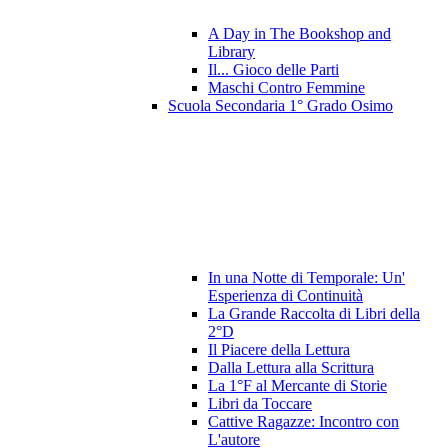
A Day in The Bookshop and
Library
Il... Gioco delle Parti
Maschi Contro Femmine
Scuola Secondaria 1° Grado Osimo
In una Notte di Temporale: Un'
Esperienza di Continuità
La Grande Raccolta di Libri della
2°D
Il Piacere della Lettura
Dalla Lettura alla Scrittura
La 1°F al Mercante di Storie
Libri da Toccare
Cattive Ragazze: Incontro con
L'autore