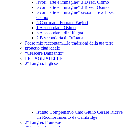
lavori "arte e immagine" 3 D sec. Osimo
lavori "arte e immagine" 3 B sec. Osimo
lavori "arte e immagine" sezioni 1 e 2 B sec.
Osimo
5 C primaria Fornace Fagioli
1 A secondaria Osimo
3 A secondaria di Offagna
2 B secondaria di Offagna
Paese mio raccontami...le tradizioni della tua terra
progetto città ideale
“Crescere Danzando”
LE TAGLIATELLE
2° Lingua: Inglese
Istituto Comprensivo Caio Giulio Cesare Riceve
un Riconoscimento da Cambridge
2° Lingua: Francese