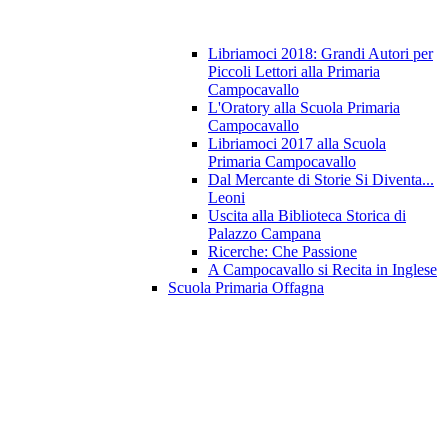
Libriamoci 2018: Grandi Autori per
Piccoli Lettori alla Primaria
Campocavallo
L'Oratory alla Scuola Primaria
Campocavallo
Libriamoci 2017 alla Scuola
Primaria Campocavallo
Dal Mercante di Storie Si Diventa...
Leoni
Uscita alla Biblioteca Storica di
Palazzo Campana
Ricerche: Che Passione
A Campocavallo si Recita in Inglese
Scuola Primaria Offagna