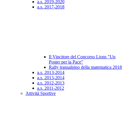
a.s. 2019-2020
a.s. 2017-2018
Il Vincitore del Concorso Lions "Un
Poster per la Pace"
Rally transalpino della matematica 2018
a.s. 2013-2014
a.s. 2013-2014
a.s. 2012-2013
a.s. 2011-2012
Attività Sportive