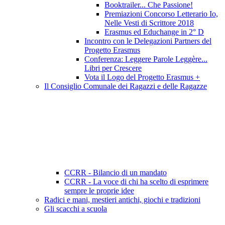
Booktrailer... Che Passione!
Premiazioni Concorso Letterario Io,
Nelle Vesti di Scrittore 2018
Erasmus ed Educhange in 2° D
Incontro con le Delegazioni Partners del
Progetto Erasmus
Conferenza: Leggere Parole Leggère...
Libri per Crescere
Vota il Logo del Progetto Erasmus +
Il Consiglio Comunale dei Ragazzi e delle Ragazze
CCRR - Bilancio di un mandato
CCRR - La voce di chi ha scelto di esprimere
sempre le proprie idee
Radici e mani, mestieri antichi, giochi e tradizioni
Gli scacchi a scuola