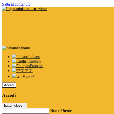
Salta al contenuto
Italiano
Italiano
English
Français
中文
عربى
Accedi
Accedi
button close
×
Nome Utente