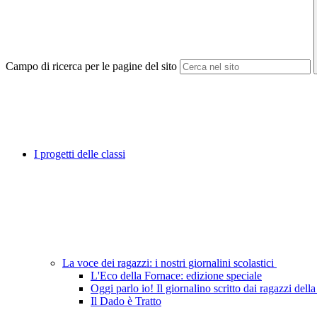
Campo di ricerca per le pagine del sito
I progetti delle classi
La voce dei ragazzi: i nostri giornalini scolastici
L'Eco della Fornace: edizione speciale
Oggi parlo io! Il giornalino scritto dai ragazzi del
Il Dado è Tratto