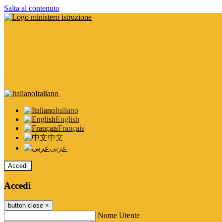
Salta al contenuto
Italiano
Italiano
English
Français
中文
عربى
Accedi
Accedi
button close
×
Nome Utente