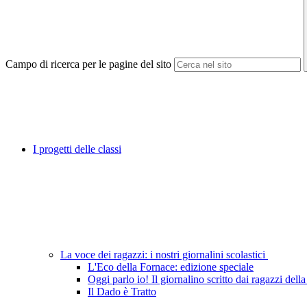
Campo di ricerca per le pagine del sito
I progetti delle classi
La voce dei ragazzi: i nostri giornalini scolastici
L'Eco della Fornace: edizione speciale
Oggi parlo io! Il giornalino scritto dai ragazzi del
Il Dado è Tratto