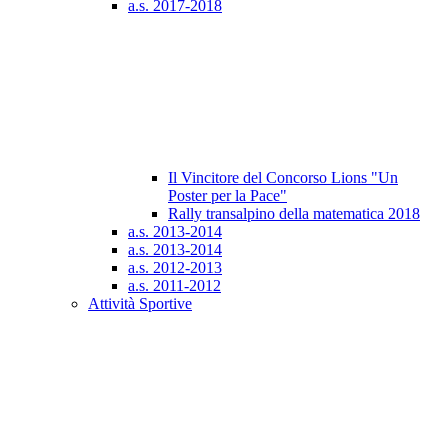
a.s. 2017-2018
Il Vincitore del Concorso Lions "Un
Poster per la Pace"
Rally transalpino della matematica 2018
a.s. 2013-2014
a.s. 2013-2014
a.s. 2012-2013
a.s. 2011-2012
Attività Sportive