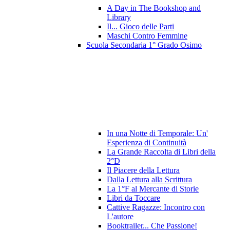
A Day in The Bookshop and
Library
Il... Gioco delle Parti
Maschi Contro Femmine
Scuola Secondaria 1° Grado Osimo
In una Notte di Temporale: Un'
Esperienza di Continuità
La Grande Raccolta di Libri della
2°D
Il Piacere della Lettura
Dalla Lettura alla Scrittura
La 1°F al Mercante di Storie
Libri da Toccare
Cattive Ragazze: Incontro con
L'autore
Booktrailer... Che Passione!