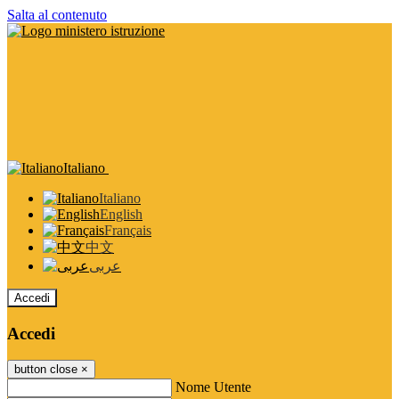
Salta al contenuto
Italiano
Italiano
English
Français
中文
عربى
Accedi
Accedi
button close
×
Nome Utente