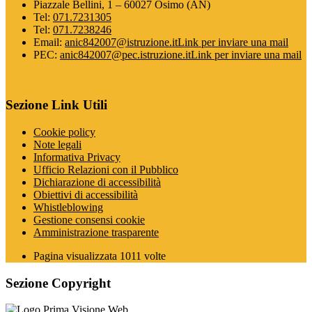
Piazzale Bellini, 1 – 60027 Osimo (AN)
Tel:
071.7231305
Tel:
071.7238246
Email:
anic842007@istruzione.it
Link per inviare una mail
PEC:
anic842007@pec.istruzione.it
Link per inviare una mail
Sezione Link Utili
Cookie policy
Note legali
Informativa Privacy
Ufficio Relazioni con il Pubblico
Dichiarazione di accessibilità
Obiettivi di accessibilità
Whistleblowing
Gestione consensi cookie
Amministrazione trasparente
Pagina visualizzata
1011
volte
Sezione Copyright