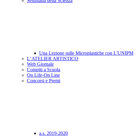
Settimana della Scienza
Una Lezione sulle Microplastiche con L'UNIPM
L‘ATELIER ARTISTICO
Web Giornale
Compiti a Scuola
On Life-On Line
Concorsi e Premi
a.s. 2019-2020