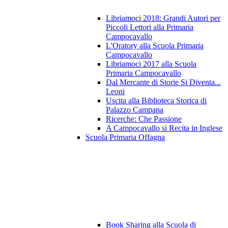
Libriamoci 2018: Grandi Autori per
Piccoli Lettori alla Primaria
Campocavallo
L'Oratory alla Scuola Primaria
Campocavallo
Libriamoci 2017 alla Scuola
Primaria Campocavallo
Dal Mercante di Storie Si Diventa...
Leoni
Uscita alla Biblioteca Storica di
Palazzo Campana
Ricerche: Che Passione
A Campocavallo si Recita in Inglese
Scuola Primaria Offagna
Book Sharing alla Scuola di