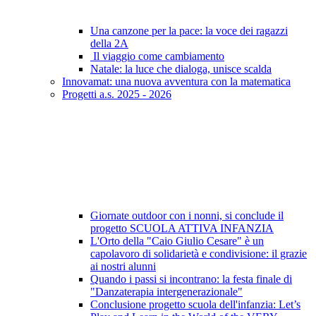
Una canzone per la pace: la voce dei ragazzi
della 2A
Il viaggio come cambiamento
Natale: la luce che dialoga, unisce scalda
Innovamat: una nuova avventura con la matematica
Progetti a.s. 2025 - 2026
Giornate outdoor con i nonni, si conclude il
progetto SCUOLA ATTIVA INFANZIA
L'Orto della "Caio Giulio Cesare" è un
capolavoro di solidarietà e condivisione: il grazie
ai nostri alunni
Quando i passi si incontrano: la festa finale di
"Danzaterapia intergenerazionale"
Conclusione progetto scuola dell'infanzia: Let’s