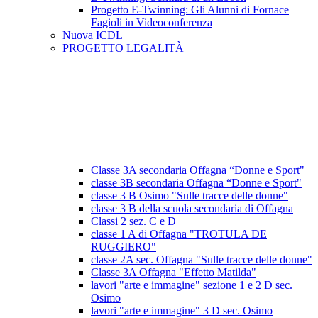
Progetto E-Twinning: Gli Alunni di Fornace
Fagioli in Videoconferenza
Nuova ICDL
PROGETTO LEGALITÀ
Classe 3A secondaria Offagna “Donne e Sport"
classe 3B secondaria Offagna “Donne e Sport"
classe 3 B Osimo "Sulle tracce delle donne"
classe 3 B della scuola secondaria di Offagna
Classi 2 sez. C e D
classe 1 A di Offagna "TROTULA DE
RUGGIERO"
classe 2A sec. Offagna "Sulle tracce delle donne"
Classe 3A Offagna "Effetto Matilda"
lavori "arte e immagine" sezione 1 e 2 D sec.
Osimo
lavori "arte e immagine" 3 D sec. Osimo