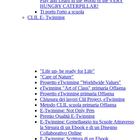
Play and Learn in the World of the VERY
HUNGRY CATERPILLAR!
Ti porto l'orto a scuola
CLIL E- Twinning
"Life up- be ready for Life"
"Care of Nature"
Progetto eTwinning "Worldwide Values"
eTwinning "Art of Class" primaria Offagna
Progetto eTwinning primaria Offagna
Chiusura dei lavori Clil Project, eTwinning
Metodo CLIL scuola primaria Offagna
E-Twinning: Not Only Pets
Premio Qualità E-Twinning
E-Twinning: Gemellaggio tra Scuole Attraverso
la Stesura di un Ebook e di un Disegno
Collaborativo Online
E-Twinning: Scrittura di un Ebook