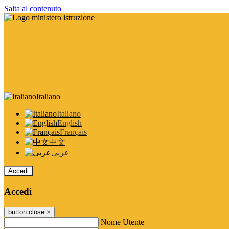
Salta al contenuto
Italiano
Italiano
English
Français
中文
عربى
Accedi
Accedi
button close
×
Nome Utente