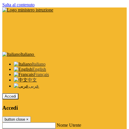
Salta al contenuto
Italiano
Italiano
English
Français
中文
عربى
Accedi
Accedi
button close
×
Nome Utente