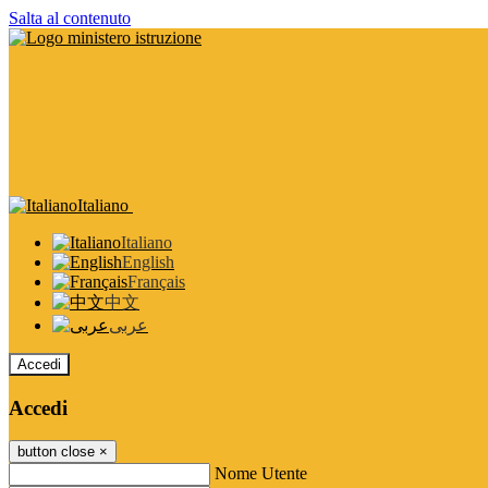
Salta al contenuto
Italiano
Italiano
English
Français
中文
عربى
Accedi
Accedi
button close
×
Nome Utente