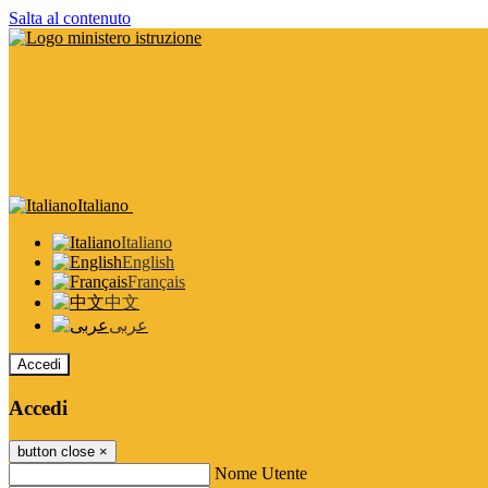
Salta al contenuto
Italiano
Italiano
English
Français
中文
عربى
Accedi
Accedi
button close
×
Nome Utente