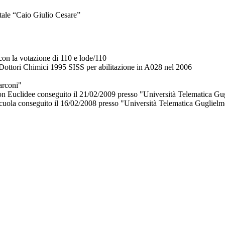
atale “Caio Giulio Cesare”
on la votazione di 110 e lode/110
i Dottori Chimici 1995 SISS per abilitazione in A028 nel 2006
Marconi"
non Euclidee conseguito il 21/02/2009 presso "Università Telematica 
 scuola conseguito il 16/02/2008 presso "Università Telematica Guglie