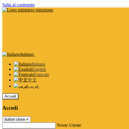
Salta al contenuto
Italiano
Italiano
English
Français
中文
عربى
Accedi
Accedi
button close
×
Nome Utente