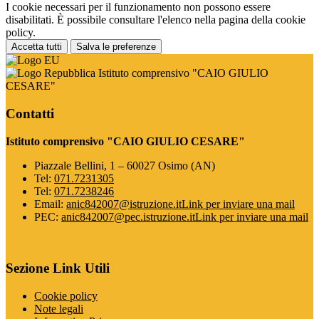
I cookie necessari per il funzionamento non possono essere
disabilitati. È possibile consultare l'elenco nella pagina della cookie
policy.
Accetta tutti
Salva le preferenze
Istituto comprensivo "CAIO GIULIO
CESARE"
Contatti
Istituto comprensivo "CAIO GIULIO CESARE"
Piazzale Bellini, 1 – 60027 Osimo (AN)
Tel:
071.7231305
Tel:
071.7238246
Email:
anic842007@istruzione.it
Link per inviare una mail
PEC:
anic842007@pec.istruzione.it
Link per inviare una mail
Sezione Link Utili
Cookie policy
Note legali