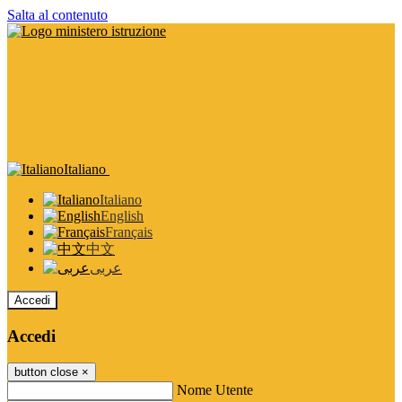
Salta al contenuto
Italiano
Italiano
English
Français
中文
عربى
Accedi
Accedi
button close
×
Nome Utente