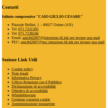
Contatti
Istituto comprensivo "CAIO GIULIO CESARE"
Piazzale Bellini, 1 – 60027 Osimo (AN)
Tel:
071.7231305
Tel:
071.7238246
Email:
anic842007@istruzione.it
Link per inviare una mail
PEC:
anic842007@pec.istruzione.it
Link per inviare una mail
Sezione Link Utili
Cookie policy
Note legali
Informativa Privacy
Ufficio Relazioni con il Pubblico
Dichiarazione di accessibilità
Obiettivi di accessibilità
Whistleblowing
Gestione consensi cookie
Amministrazione trasparente