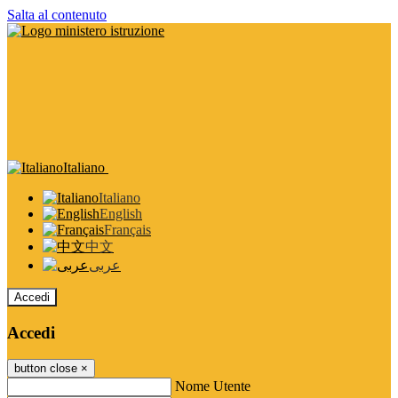
Salta al contenuto
Italiano
Italiano
English
Français
中文
عربى
Accedi
Accedi
button close
×
Nome Utente