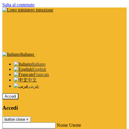
Salta al contenuto
Italiano
Italiano
English
Français
中文
عربى
Accedi
Accedi
button close
×
Nome Utente