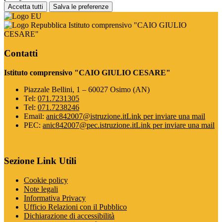
Accetta tutti
Salva le preferenze
Istituto comprensivo "CAIO GIULIO
CESARE"
Contatti
Istituto comprensivo "CAIO GIULIO CESARE"
Piazzale Bellini, 1 – 60027 Osimo (AN)
Tel:
071.7231305
Tel:
071.7238246
Email:
anic842007@istruzione.it
Link per inviare una mail
PEC:
anic842007@pec.istruzione.it
Link per inviare una mail
Sezione Link Utili
Cookie policy
Note legali
Informativa Privacy
Ufficio Relazioni con il Pubblico
Dichiarazione di accessibilità