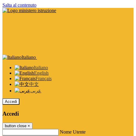
Salta al contenuto
Italiano
Italiano
English
Français
中文
عربى
Accedi
Accedi
button close
×
Nome Utente