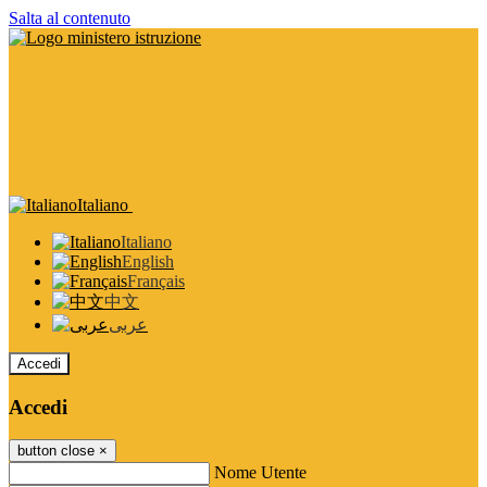
Salta al contenuto
Italiano
Italiano
English
Français
中文
عربى
Accedi
Accedi
button close
×
Nome Utente