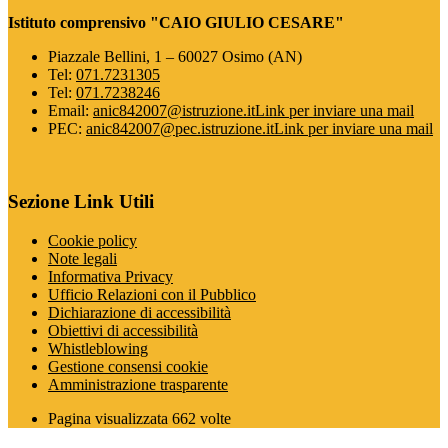
Istituto comprensivo "CAIO GIULIO CESARE"
Piazzale Bellini, 1 – 60027 Osimo (AN)
Tel:
071.7231305
Tel:
071.7238246
Email:
anic842007@istruzione.it
Link per inviare una mail
PEC:
anic842007@pec.istruzione.it
Link per inviare una mail
Sezione Link Utili
Cookie policy
Note legali
Informativa Privacy
Ufficio Relazioni con il Pubblico
Dichiarazione di accessibilità
Obiettivi di accessibilità
Whistleblowing
Gestione consensi cookie
Amministrazione trasparente
Pagina visualizzata
662
volte