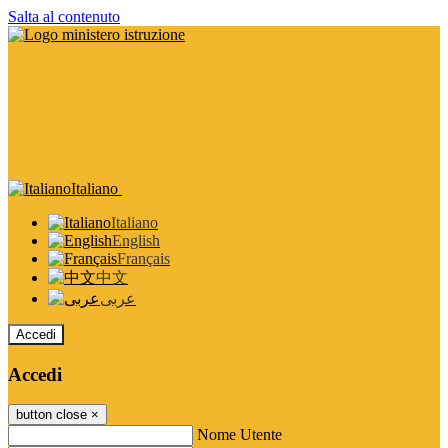
Salta al contenuto
Italiano
Italiano
English
Français
中文
عربى
Accedi
Accedi
button close
×
Nome Utente