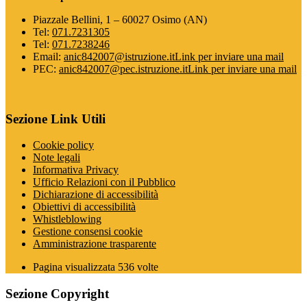
Piazzale Bellini, 1 – 60027 Osimo (AN)
Tel:
071.7231305
Tel:
071.7238246
Email:
anic842007@istruzione.it
Link per inviare una mail
PEC:
anic842007@pec.istruzione.it
Link per inviare una mail
Sezione Link Utili
Cookie policy
Note legali
Informativa Privacy
Ufficio Relazioni con il Pubblico
Dichiarazione di accessibilità
Obiettivi di accessibilità
Whistleblowing
Gestione consensi cookie
Amministrazione trasparente
Pagina visualizzata
536
volte
Sezione Copyright