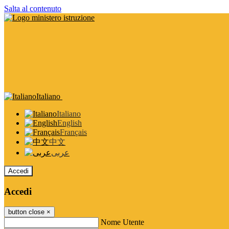
Salta al contenuto
Italiano
Italiano
English
Français
中文
عربى
Accedi
Accedi
button close
×
Nome Utente