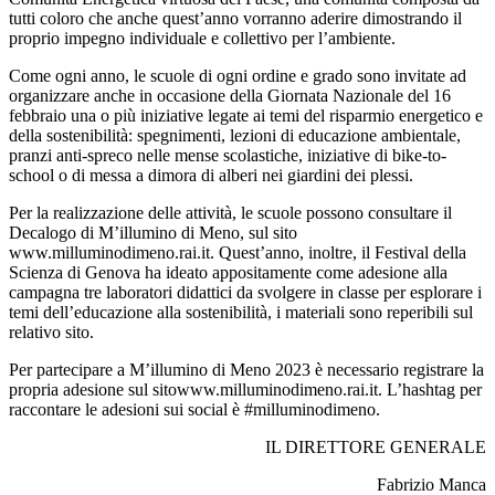
tutti coloro che
anche quest’anno
vorranno aderire dimostrando il
proprio impegno
individuale e collettivo per l’ambiente.
Come ogni anno, le scuole di ogni ordine e grado sono invitate ad
organizzare anche in occasione della Giornata Nazionale del 16
febbraio una o più iniziative legate ai temi del risparmio energetico e
della sostenibilità: spegnimenti, lezioni di educazione ambientale,
pranzi anti-spreco nelle mense scolastiche, iniziative di bike-to-
school o di messa a dimora di alberi nei giardini dei plessi.
Per la realizzazione delle attività, le scuole possono consultare il
Decalogo
di M’illumino di Meno
, sul sito
www.milluminodimeno.rai.it
. Quest’anno, inoltre,
il
Festival della
Scienza
di Genova ha ideato appositamente come adesione alla
campagna tre laboratori didattici da svolgere in classe per esplorare i
temi
dell’educazione alla sostenibilità
, i materiali sono reperibili sul
relativo sito.
Per partecipare a
M’illumino di
Meno 2023
è necessario registrare la
propria adesione sul sito
www.milluminodimeno.rai.it
. L’hashtag per
raccontare le adesioni sui social è #milluminodimeno.
IL DIRETTORE GENERALE
Fabrizio Manca