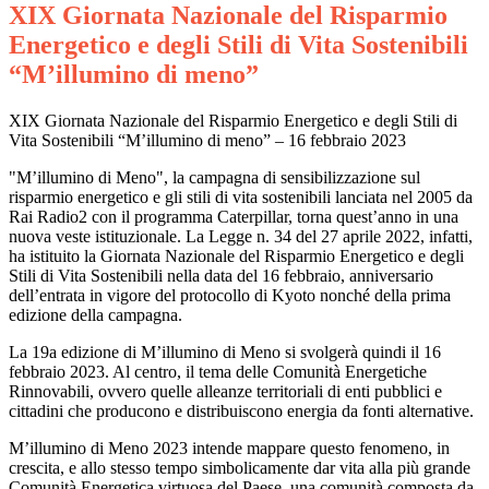
XIX Giornata Nazionale del Risparmio
Energetico e degli Stili di Vita Sostenibili
“M’illumino di meno”
XIX Giornata Nazionale del Risparmio Energetico e degli Stili di
Vita Sostenibili
“
M
’
illumino di meno
” –
16 febbraio 2023
"M’illumino di Meno"
, la campagna di sensibilizzazione sul
risparmio energetico e gli stili di vita sostenibili lanciata nel 2005 da
Rai Radio2
con il programma
Caterpillar
, torna quest’anno in una
nuova veste istituzionale. La Legge n. 34 del 27 aprile 2022, infatti,
ha istituito la
Giornata Nazionale
del Risparmio Energetico e degli
Stili di Vita Sostenibili
nella data del 16 febbraio, anniversario
dell’entrata in vigore d
el protocollo di Kyoto nonché della prima
edizione della campagna.
La
19
a
edizione
di M’illumino di Meno
si svolgerà quindi il
16
febbraio 2023
. Al centro, il tema delle
Comunità Energetiche
Rinnovabili
, ovvero quelle alleanze territoriali di enti pubblici e
cittadini che producono e distribuiscono energia da fonti alternative.
M’illumino di Meno
2023
intende mappare questo fenomeno, in
crescita, e allo stesso tempo simbolicamente dar vita alla più grande
Comunità Energetica
virtuosa del Paese, una comunità composta da