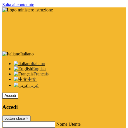
Salta al contenuto
Italiano
Italiano
English
Français
中文
عربى
Accedi
Accedi
button close
×
Nome Utente