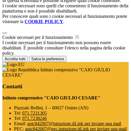
In questa schermata è possibile scegliere quali cookie consentire.
I cookie necessari sono quelli che consentono il funzionamento della
piattaforma e non è possibile disabilitarli.
Per conoscere quali sono i cookie necessari al funzionamento potete
visionare la
COOKIE POLICY
.
Cookie necessari per il funzionamento
I cookie necessari per il funzionamento non possono essere
disabilitati. È possibile consultare l'elenco nella pagina della cookie
policy.
Accetta tutti
Salva le preferenze
Istituto comprensivo "CAIO GIULIO
CESARE"
Contatti
Istituto comprensivo "CAIO GIULIO CESARE"
Piazzale Bellini, 1 – 60027 Osimo (AN)
Tel:
071.7231305
Tel:
071.7238246
Email:
anic842007@istruzione.it
Link per inviare una mail
PEC:
anic842007@pec.istruzione.it
Link per inviare una mail