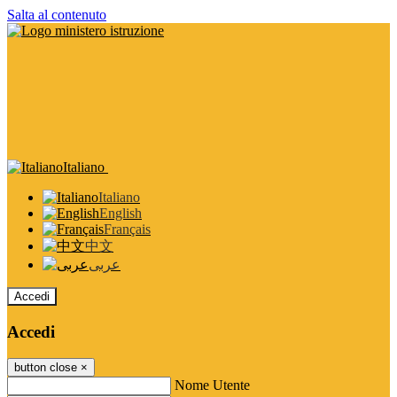
Salta al contenuto
Italiano
Italiano
English
Français
中文
عربى
Accedi
Accedi
button close
×
Nome Utente