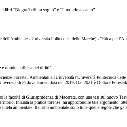
 dei libri “Biografia di un sogno” e “Il mondo accanto”
e dell'Ambiente - Università Politecnica delle Marche) - “Etica per l'Am
 uomini a difesa dei diritti"
 Scienze Forestali Ambientali all'Università l'Università Politecnica del
iversità di Padova laureandosi nel 2019. Dal 2021 è Dottore Forestale i
so la facoltà di Giurisprudenza di Macerata, con una tesi sul nuovo Test
 territorio. Iniziata la pratica forense, ha approfondire tale argomento, 
 e tutela ambientale. Il diritto ambientale sono tutte quelle regole che g