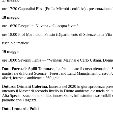
17 maggio
ore 17:30 Caporalini Elisa (Frolla Microbiscottificio) - presentazione
18 maggio
ore 16:30 Pasqualini Nilvana - “L' acqua è vita"
ore 18:00 Prof Marincioni Fausto (Dipartimento di Scienze della Vita 
rischio climatico"
19 maggio
ore 18:00 Severini Ilenia — "Wangari Maathai e Carlo Urbani. Donne e
Dott. Forestale Spilli Tommaso
, ha frequentato il corso triennale di
magistrale di Forest Science - Forest and Land Management presso l'Un
alberi, foreste e ambiente a 360 gradi.
Dott.ssa Osimani Caterina
, laureata nel 2020 in giurisprudenza pres
ottenuto il Master di secondo livello in Diritto ambientale e tutela del
Alta Specializzazione in diritto, innovazione, infrastrutture sostenibili
parlarne con i ragazzi.
Dott. Leonardo Puliti