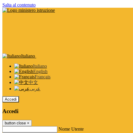
Salta al contenuto
Italiano
Italiano
English
Français
中文
عربى
Accedi
Accedi
button close
×
Nome Utente