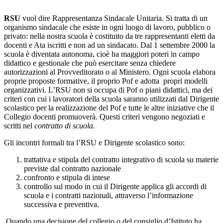
RSU
vuol dire Rappresentanza Sindacale Unitaria. Si tratta di un
organismo sindacale che esiste in ogni luogo di lavoro, pubblico o
privato: nella nostra scuola è costituito da tre rappresentanti eletti da
docenti e Ata iscritti e non ad un sindacato. Dal 1 settembre 2000 la
scuola è diventata autonoma, cioè ha maggiori poteri in campo
didattico e gestionale che può esercitare senza chiedere
autorizzazioni al Provveditorato o al Ministero. Ogni scuola elabora
proprie proposte formative, il proprio Pof e adotta propri modelli
organizzativi. L’RSU non si occupa di Pof o piani didattici, ma dei
criteri con cui i lavoratori della scuola saranno utilizzati dal Dirigente
scolastico per la realizzazione del Pof e tutte le altre iniziative che il
Collegio docenti promuoverà. Questi criteri vengono negoziati e
scritti nel
contratto di scuola.
Gli incontri formali tra l’RSU e Dirigente scolastico sono:
trattativa e stipula del contratto integrativo di scuola su materie
previste dal contratto nazionale
confronto e stipula di intese
controllo sul modo in cui il Dirigente applica gli accordi di
scuola e i contratti nazionali, attraverso l’informazione
successiva e preventiva.
Quando una decisione del collegio o del consiglio d’Istituto ha