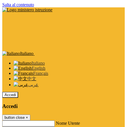
Salta al contenuto
Italiano
Italiano
English
Français
中文
عربى
Accedi
Accedi
button close
×
Nome Utente