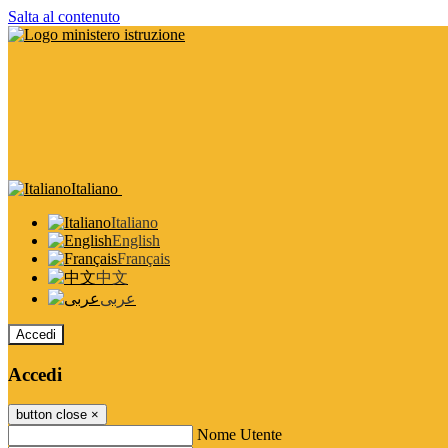
Salta al contenuto
Italiano
Italiano
English
Français
中文
عربى
Accedi
Accedi
button close
×
Nome Utente