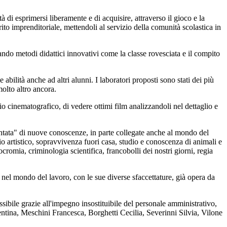
t
à
di esprimersi liberamente e di acquisire, attraverso il gioco e la
pirito imprenditoriale, mettendoli al servizio della comunit
à
scolastica in
ntando metodi didattici innovativi come la
classe rovesciata
e il
compito
 abilit
à
anche ad altri alunni. I laboratori proposti sono stati dei pi
ù
molto altro ancora.
o cinematografico, di vedere ottimi film analizzandoli nel dettaglio e
entata" di nuove conoscenze, in parte collegate anche al mondo del
o artistico, sopravvivenza fuori casa, studio e conoscenza di animali e
cromia, criminologia scientifica, francobolli dei nostri giorni, regia
 nel mondo del lavoro, con le sue diverse sfaccettature, gi
à
opera da
ssibile grazie all'impegno insostituibile del personale amministrativo,
lentina, Meschini Francesca, Borghetti Cecilia, Severinni Silvia, Vilone