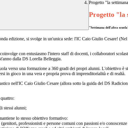
Progetto "la settimana
Progetto "la 
"Settimana dell'altra scuola"
conda edizione, si svolge in un'unica sede: l'IC Caio Giulio Cesare!
(Nel 
o coinvolge con entusiasmo l'intero staff di docenti, i collaboratori scola
st'anno dalla DS Lorella Belleggia.
cuola verso una formazione a 360 gradi dei propri alunni. L'obiettivo
è
s
rsi in gioco in una vera e propria prova di imprenditorialit
à
e di realt
à
.
olastico nell'IC Caio Giulio Cesare (allora sotto la guida del DS Radici
 quattro:
i stessi alunni;
mantiene lo stesso obiettivo formativo:
ni (genitori, professionisti e persone comuni con passioni e/o conoscenze