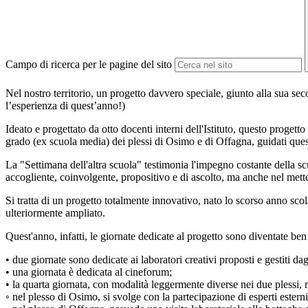
Campo di ricerca per le pagine del sito
Nel nostro territorio, un progetto davvero speciale, giunto alla sua se
l
’
esperienza di quest
’
anno!)
Ideato e progettato da otto docenti interni dell'Istituto, questo progett
grado (ex scuola media) dei plessi di Osimo e di Offagna, guidati que
La "Settimana dell'altra scuola" testimonia l'impegno costante della s
accogliente, coinvolgente, propositivo e di ascolto, ma anche nel mette
Si tratta di un progetto totalmente innovativo, nato lo scorso anno sc
ulteriormente ampliato.
Quest'anno, infatti, le giornate dedicate al progetto sono diventate ben
•
due giornate sono dedicate ai laboratori creativi proposti e gestiti dagl
•
una giornata
è
dedicata al cineforum;
•
la quarta giornata, con modalit
à
leggermente diverse nei due plessi, 
◦
nel plesso di Osimo, si svolge con la partecipazione di esperti ester