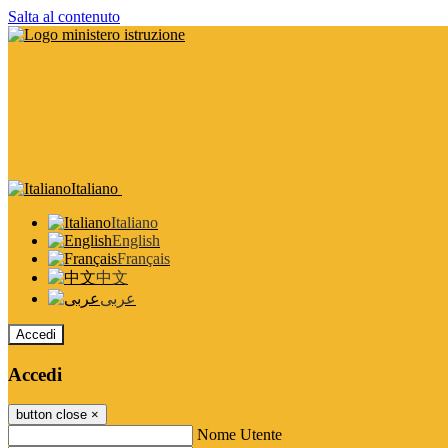
Salta al contenuto
Italiano
Italiano
English
Français
中文
عربى
Accedi
Accedi
button close
×
Nome Utente