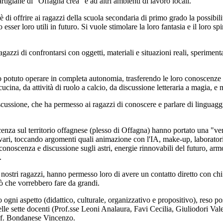
rtigiane di "Offagna crea" e ad altri ambienti di lavoro locali.
è
di offrire ai ragazzi della scuola secondaria di primo grado la possibili
esser loro utili in futuro. Si vuole stimolare la loro fantasia e il loro s
agazzi di confrontarsi con oggetti, materiali e situazioni reali, sperime
anno potuto operare in completa autonomia, trasferendo le loro conoscenze e
ucina, da attivit
à
di ruolo a calcio, da discussione letteraria a magia, e 
scussione, che ha permesso ai ragazzi di conoscere e parlare di linguaggi
enza sul territorio offagnese (plesso di Offagna) hanno portato una "v
 vari, toccando argomenti quali animazione con l'IA, make-up, laboratori
 conoscenza e discussione sugli astri, energie rinnovabili del futuro, armo
.
nostri ragazzi, hanno permesso loro di avere un contatto diretto con chi
ò
che vorrebbero fare da grandi.
 ogni aspetto (didattico, culturale, organizzativo e propositivo), reso po
delle sette docenti (Prof.sse Leoni Analaura, Favi Cecilia, Giuliodori Va
rof. Bondanese Vincenzo.