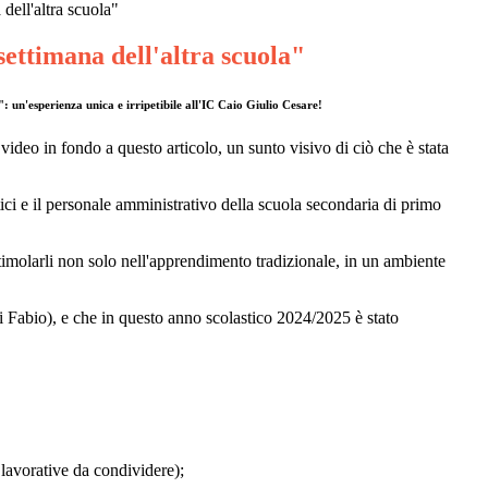
 dell'altra scuola"
settimana dell'altra scuola"
: un'esperienza unica e irripetibile all'IC Caio Giulio Cesare!
video in fondo a questo articolo, un sunto visivo di ci
ò
che
è
stata
stici e il personale amministrativo della scuola secondaria di primo
timolarli non solo nell'apprendimento tradizionale, in un ambiente
oni Fabio), e che in questo anno scolastico 2024/2025
è
stato
 lavorative da condividere);