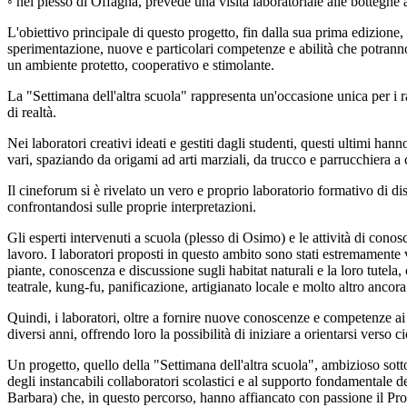
◦
nel plesso di Offagna, prevede una visita laboratoriale alle botteghe a
L'obiettivo principale di questo progetto, fin dalla sua prima edizione,
sperimentazione, nuove e particolari competenze e abilit
à
che potranno 
un ambiente protetto, cooperativo e stimolante.
La "Settimana dell'altra scuola" rappresenta un'occasione unica per i r
di realt
à
.
Nei laboratori creativi ideati e gestiti dagli studenti, questi ultimi h
vari, spaziando da origami ad arti marziali, da trucco e parrucchiera a c
Il cineforum si
è
rivelato un vero e proprio laboratorio formativo di di
confrontandosi sulle proprie interpretazioni.
Gli esperti intervenuti a scuola (plesso di Osimo) e le attivit
à
di conosc
lavoro. I laboratori proposti in questo ambito sono stati estremamente
piante, conoscenza e discussione sugli habitat naturali e la loro tutela,
teatrale, kung-fu, panificazione, artigianato locale e molto altro ancora
Quindi, i laboratori, oltre a fornire nuove conoscenze e competenze ai 
diversi anni, offrendo loro la possibilit
à
di iniziare a orientarsi verso ci
Un progetto, quello della "Settimana dell'altra scuola", ambizioso sotto
degli instancabili collaboratori scolastici e al supporto fondamentale 
Barbara) che, in questo percorso, hanno affiancato con passione il P