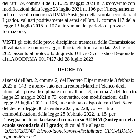
dell’art. 59, comma 4 del D.L. 25 maggio 2021 n. 73convertito con
modificazioni dalla legge 23 luglio 2021 n. 106 per l’insegnamento
nella classe di concorsoADMM (Sostegno nella scuola secondaria di
I grado),
valutati
positivamente
ai
sensi
dell’art.
1,
comma
117,
della
legge
13
luglio
2015
n.
107
al
ter- mine
del
periodo
di
prova
e
formazione;
VISTI
gli
esiti
delle
prove
disciplinari
trasmessi
dalla
Commissione
di
valutazione
con
messaggio diposta elettronica in data 28 luglio
2023 assunto al protocollo di questo Ufficio Sco-
lastico
Regionale
al
n.
AOODRMA.0017427
del
28
luglio
2023,
DECRETA
ai
sensi
dell’art.
2,
comma
2,
del
Decreto
Dipartimentale
3
febbraio
2023
n.
143,
è
appro- vato
per
la
regione
Marche
l’elenco
degli
idonei
alla
prova
disciplinare
di
cui
all’art.
59,
comma
7,
del decreto-
legge 25 maggio 2021 n.73, convertito, con modificazioni, dalla
legge 23 luglio 2021
n. 106, in combinato disposto con l’art. 5-ter
del decreto-legge 30 dicembre 2021, n. 228, conver- tito
conmodificazioni dalla legge 25 febbraio 2022, n. 15, per
l’insegnamento nella
classe di con-
corso ADMM (Sostegno nella
scuola secondaria di I grado
) di cui al file allegato:
“
202307281747_Elenco-idonei-prova-disciplinare_CDC-ADMM-
regione-Marche
”
.