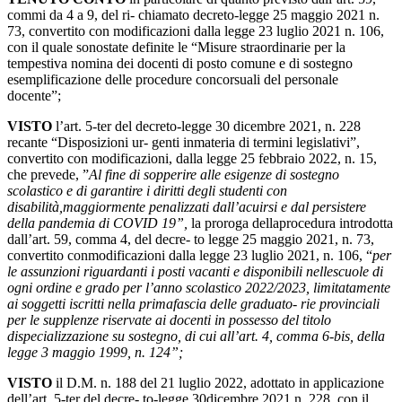
commi
da
4
a
9,
del
ri-
chiamato decreto-legge 25 maggio 2021 n.
73, convertito con modificazioni dalla legge 23 luglio
2021
n.
106,
con
il
quale
sono
state
definite
le
“Misure
straordinarie
per
la
tempestiva
nomina dei
docenti
di
posto
comune
e
di
sostegno
e
semplificazione
delle
procedure
concorsuali
del personale
docente”;
VISTO
l’art. 5-ter del decreto-legge 30 dicembre 2021, n. 228
recante “Disposizioni ur-
genti inmateria di termini legislativi”,
convertito con modificazioni, dalla legge 25 febbraio 2022, n. 15,
che prevede, ”
Al fine di sopperire alle esigenze di sostegno
scolastico e di garantire i diritti degli studenti con
disabilità,maggiormente penalizzati dall’acuirsi e dal persistere
della pandemia di COVID 19”,
la proroga dellaprocedura introdotta
dall’art. 59, comma 4, del decre- to legge 25 maggio 2021, n. 73,
convertito conmodificazioni dalla legge 23 luglio 2021, n. 106, “
per
le assunzioni riguardanti i posti vacanti e disponibili nellescuole di
ogni ordine e grado per l’anno scolastico 2022/2023, limitatamente
ai soggetti iscritti nella primafascia delle graduato- rie provinciali
per le supplenze riservate ai docenti in possesso del titolo
dispecializzazione su sostegno, di cui all’art. 4, comma 6-bis, della
legge 3 maggio 1999, n. 124”;
VISTO
il
D.M.
n.
188
del
21
luglio
2022,
adottato
in
applicazione
dell’art.
5-ter
del
decre- to-legge
30
dicembre
2021
n.
228,
con
il