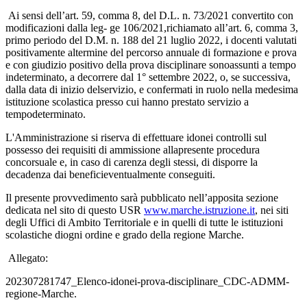
Ai sensi dell’art. 59, comma 8, del D.L. n. 73/2021 convertito con
modificazioni dalla leg-
ge
106/2021,
richiamato
all’art.
6,
comma
3,
primo
periodo
del
D.M.
n.
188
del
21
luglio
2022,
i docenti
valutati
positivamente
al
termine
d
el percorso annuale di formazione e prova
e con giudizio positivo della prova disciplinare sonoassunti
a
tempo
indeterminato,
a
decorrere
dal 1°
settembre
2022,
o,
se
successiva,
dalla
data
di
inizio
del
servizio,
e
confermati
in
ruolo
nella medesima
istituzione
scolastica
presso
cui
hanno
prestato
servizio
a
tempo
determinato.
L'Amministrazione
si
riserva
di
effettuare
idonei
controlli
sul
possesso
dei
requisiti
di
ammissione allapresente procedura
concorsuale e, in caso di carenza degli stessi, di disporre la
decadenza
dai
benefici
eventualmente
conseguiti.
Il
presente
provvedimento
sarà
pubblicato
nell’apposita
sezione
dedicata
nel
sito
di questo USR
www.marche.istruzione.it
,
nei
siti
degli
Uffici
di
Ambito
Territoriale
e
in
quelli
di tutte
le
istituzioni
scolastiche
di
ogni
ordine
e
grado
della
regione
Marche.
Allegato:
202307281747_Elenco-idonei-prova-disciplinare_CDC-ADMM-
regione-Marche.