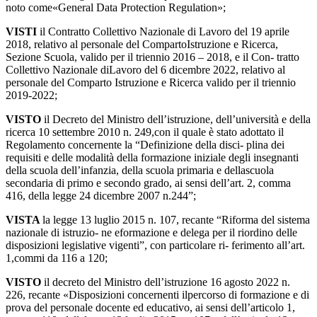
noto
come
«General
Data
Protection
Regulation»;
VISTI
il Contratto Collettivo Nazionale di Lavoro del 19 aprile
2018, relativo al personale del CompartoIstruzione e Ricerca,
Sezione Scuola, valido per il triennio 2016 – 2018, e il Con-
tratto
Collettivo
Nazionale
di
Lavoro
del
6
dicembre
2022,
relativo
al
personale
del
Comparto Istruzione
e
Ricerca
valido
per
il
triennio
2019-2022;
VISTO
il Decreto del Ministro dell’istruzione, dell’università e della
ricerca 10 settembre 2010 n. 249,con il quale è stato adottato il
Regolamento concernente la “Definizione della disci-
plina dei
requisiti e delle modalità della formazione iniziale degli insegnanti
della scuola
dell’infanzia, della scuola primaria e dellascuola
secondaria di primo e secondo grado, ai sensi
dell’art.
2,
comma
416,
della
legge
24
dicembre
2007
n.
244”;
VISTA
la legge 13 luglio 2015 n. 107, recante “Riforma del sistema
nazionale di istruzio-
ne
e
formazione
e
delega
per
il
riordino
delle
disposizioni
legislative
vigenti”,
con
particolare
ri- ferimento
all’art.
1,
commi
da
116
a
120;
VISTO
il decreto del Ministro dell’istruzione 16 agosto 2022 n.
226, recante «Disposizioni
concernenti
il
percorso
di
formazione
e
di
prova
del
personale
docente
ed
educativo,
ai
sensi dell’articolo
1,