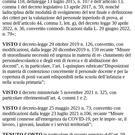
comma
118,
della
legge
13
luglio
2015,
n.
107
e
dell’articolo
13,
comma
1
del decreto
legislativo
13
aprile
2017,
n.
59,
nonché
la
disciplina
delle
modalità
di
svolgimento
del test
finale
e
definizione
dei
criteri
per
la
valutazione
del
personale
in
periodo
di
prova,
ai
sensi dell’articolo
44,
comma
1,
lett.
g),
del
decreto
legge
30
aprile
2022,
n.
36,
convertito
con
modi- ficazioni
dalla
L.
29
giugno
2022,
n.
79»;
VISTO
il decreto-legge 29 ottobre 2019 n. 126, convertito, con
modificazioni, dalla legge 20 dicembre2019 n. 159 recante “Misure
di straordinaria necessità ed urgenza in materia di re-
clutamento
del
personale
scolastico
e
degli
enti
di
ricerca
e
di
abilitazione
dei
docenti”,
e,
in particolare,
l’art.
1-quinqiues
rubricato
“Disposizioni
in
materia
di
contenzioso
concernente
il personale
docente
e
per
la
copertura
di
posti
vacanti
e
disponibili
nella
scuola
dell’infanzia
e
nella scuola
primaria”;
VISTO
il decreto ministeriale 5 novembre 2021 n. 325, con
particolare riferimento
all’art. 4, commi 1 e 2;
VISTO
il decreto-legge 25 maggio 2021 n. 73, convertito con
modificazioni dalla legge 23 luglio 2021 n.106, recante “Misure
urgenti connesse all'emergenza da COVID-19, per le impre-
se,
il
lavoro,
i
giovani,
la
salute
e
i
servizi
territoriali”;
TENUTO
CONTO
in
particolare
di
quanto
previsto
dall’art.
59,