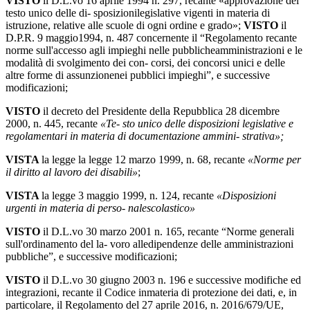
VISTO
il
D.L.vo
16
aprile
1994
n.
297,
recante
«approvazione
del
testo
unico
delle
di-
sposizionilegislative vigenti in materia di
istruzione, relative alle scuole di ogni ordine e grado»;
VISTO
il
D.P.R.
9
maggio
1994,
n.
487
concernente
il
“Regolamento
recante
norme
sull'accesso agli impieghi nelle pubblicheamministrazioni e le
modalità di svolgimento dei con-
corsi,
dei
concorsi
unici
e
delle
altre
forme
di
assunzione
nei
pubblici
impieghi”,
e
successive
modificazioni;
VISTO
il decreto del Presidente della Repubblica 28 dicembre
2000, n. 445, recante
«Te- sto unico delle disposizioni legislative e
regolamentari in materia di documentazione ammini-
strativa»;
VISTA
la legge la legge 12 marzo 1999, n. 68, recante
«Norme per
il diritto al lavoro dei disabili»
;
VISTA
la legge 3 maggio 1999, n. 124, recante
«Disposizioni
urgenti in materia di perso-
nalescolastico»
VISTO
il D.L.vo 30 marzo 2001 n. 165, recante “Norme generali
sull'ordinamento del la-
voro
alle
dipendenze
delle
amministrazioni
pubbliche”,
e
successive
modificazioni;
VISTO
il D.L.vo 30 giugno 2003 n. 196 e successive modifiche ed
integrazioni, recante il
Codice
in
materia
di
protezione
dei
dati,
e,
in
particolare,
il
Regolamento
del
27
aprile
2016,
n. 2016/679/UE,