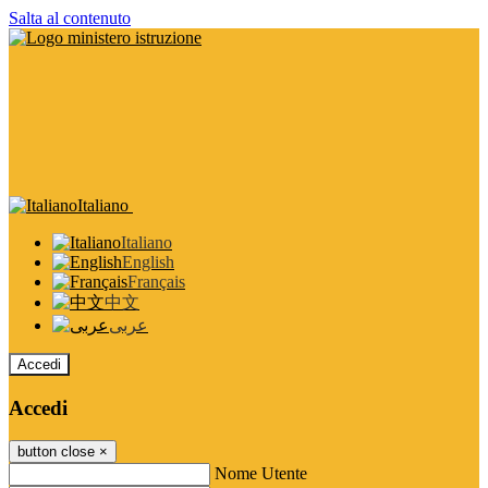
Salta al contenuto
Italiano
Italiano
English
Français
中文
عربى
Accedi
Accedi
button close
×
Nome Utente