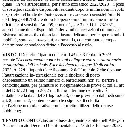
quale
–
in
via
straordinaria,
per
l’anno
scolastico 2022/2023
–
i
posti
di
sostegno
vacanti
e
disponibili
residuati
dopo
le
immissioni
in
ruolo
dispo- ste
nel
limite
dell’autorizzazione
concessa
i
sensi
dell’art.
39
della
legge
449/1997
e
dopo
le
operazioni di immissione in ruolo
effettuate ai sensi dell’art. 59, commi 1, 2 e 3 del D.L.
73/2021,
adesclusione delle disponibilità derivanti da cessazioni comunicate
Sistema Informa-
tivo
dopo
la
chiusura
delle
aree
per
le
operazioni
di
mobilità,
sono
stati
assegnati,
a
domanda, con
contratto
a
tempo
determinato
annuale
con
diritto
all’accesso
al
ruolo;
VISTO
il
Decreto
Dipartimentale
n.
143
del
3
febbraio
2023
recante
“
Accorpamento
commissioni dellaprocedura straordinaria
in attuazione dell’articolo 5-ter del decreto - legge 30 dicembre
2021, n. 228”,
inparticolare il comma 2 dell’articolo 2 che dispone
l’aggregazione in-
terregionale
per
le
tipologie
di
posto
che
presentino
un
esiguo
numero
di
partecipanti
non
su- periore
a
centocinquanta,
per
garantire
lo
svolgimento
delle
prove
di
cui
all’art.
8
del
D.M.
21 luglio
2022
n.
188
tra
il
termine
delle
attività
didattiche
e
la
data
del
31
luglio
2023,
come
previ-
sto dal medesimo
art. 8, comma 2, contemperando le esigenze di celerità
dell’azioneammini-
strativa
con
il
corretto
utilizzo
delle
risorse
pubbliche;
TENUTO CONTO
che, sulla base di quanto stabilito nell’Allegato
A al richiamato Decreto
Dipartimentale
n.
143
del
3
febbraio
2023,