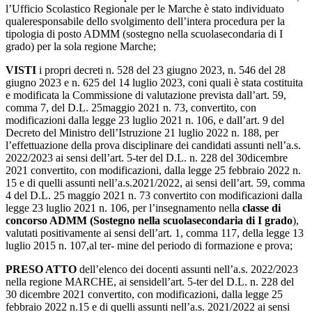
l’Ufficio
Scolastico
Regionale
per
le
Marche
è
stato
individuato
qualeresponsabile dello svolgimento dell’intera procedura per la
tipologia di posto
ADMM
(sostegno
nella
scuola
secondaria
di
I
grado)
per
la
sola
regione
Marche;
VISTI
i
propri
decreti
n.
528
del
23
giugno
2023,
n.
546
del
28
giugno
2023
e
n.
625
del
14 luglio 2023, coni quali è stata costituita
e modificata la Commissione di valutazione prevista
dall’art.
59,
comma
7,
del
D.L.
25
maggio
2021
n.
73,
convertito,
con
modificazioni
dalla
legge
23
luglio
2021
n.
106,
e
dall’art.
9
del
Decreto
del
Ministro
dell’Istruzione
21
luglio
2022
n.
188, per
l’effettuazione
della
prova
disciplinare
dei
candidati
assunti
nell’a.s.
2022/2023
ai
sensi
dell’art. 5-ter del D.L. n. 228 del 30dicembre
2021 convertito, con modificazioni, dalla legge 25 febbraio 2022 n.
15 e di quelli assunti nell’a.s.2021/2022, ai sensi dell’art. 59, comma
4 del D.L.
25 maggio 2021 n. 73 convertito con modificazioni dalla
legge 23 luglio 2021 n. 106, per
l’insegnamento nella
classe di
concorso ADMM (Sostegno nella scuolasecondaria di I grado
),
valutati
positivamente
ai
sensi
dell’art.
1,
comma
117,
della
legge
13
luglio
2015
n.
107,
al
ter- mine
del
periodo
di
formazione
e
prova;
PRESO ATTO
dell’elenco dei docenti assunti nell’a.s. 2022/2023
nella regione MARCHE,
ai
sensi
dell’art.
5-ter
del
D.L.
n.
228
del
30
dicembre
2021
convertito,
con
modificazioni,
dalla
legge 25
febbraio 2022 n.15 e di quelli assunti nell’a.s. 2021/2022 ai sensi