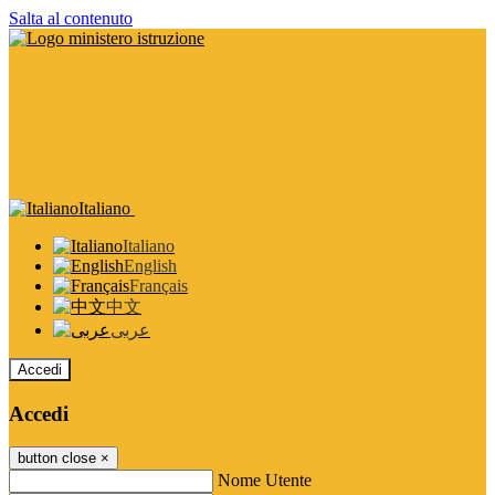
Salta al contenuto
Italiano
Italiano
English
Français
中文
عربى
Accedi
Accedi
button close
×
Nome Utente