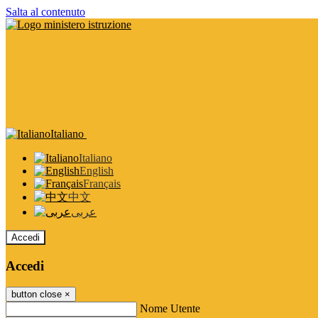
Salta al contenuto
Italiano
Italiano
English
Français
中文
عربى
Accedi
Accedi
button close
×
Nome Utente