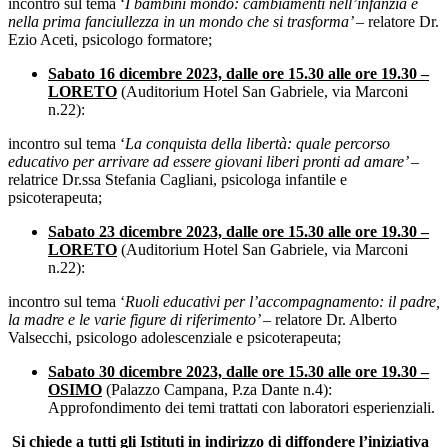
incontro sul tema ‘
I bambini mondo: cambiamenti nell’infanzia e
nella prima fanciullezza in un mondo che si trasforma’ –
relatore Dr.
Ezio Aceti, psicologo formatore;
Sabato 16 dicembre 2023, dalle ore 15.30 alle ore 19.30 –
LORETO
(Auditorium Hotel San Gabriele, via Marconi
n.22):
incontro sul tema ‘
La conquista della libertà: quale percorso
educativo per arrivare ad essere giovani liberi pronti ad amare’ –
relatrice Dr.ssa Stefania Cagliani, psicologa infantile e
psicoterapeuta;
Sabato 23 dicembre 2023, dalle ore 15.30 alle ore 19.30 –
LORETO
(Auditorium Hotel San Gabriele, via Marconi
n.22):
incontro sul tema ‘
Ruoli educativi per l’accompagnamento: il padre,
la madre e le varie figure di riferimento’ –
relatore Dr. Alberto
Valsecchi, psicologo adolescenziale e psicoterapeuta;
Sabato 30 dicembre 2023, dalle ore 15.30 alle ore 19.30 –
OSIMO
(Palazzo Campana, P.za Dante n.4):
Approfondimento dei temi trattati con laboratori esperienziali.
Si chiede
a tutti gli Istituti in indirizzo di diffondere l’iniziativa