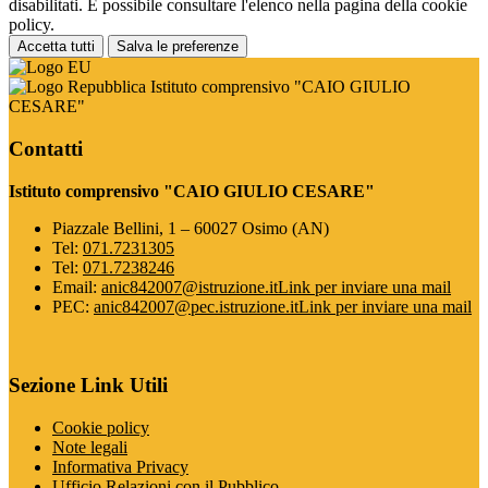
disabilitati. È possibile consultare l'elenco nella pagina della cookie
policy.
Accetta tutti
Salva le preferenze
Istituto comprensivo "CAIO GIULIO
CESARE"
Contatti
Istituto comprensivo "CAIO GIULIO CESARE"
Piazzale Bellini, 1 – 60027 Osimo (AN)
Tel:
071.7231305
Tel:
071.7238246
Email:
anic842007@istruzione.it
Link per inviare una mail
PEC:
anic842007@pec.istruzione.it
Link per inviare una mail
Sezione Link Utili
Cookie policy
Note legali
Informativa Privacy
Ufficio Relazioni con il Pubblico