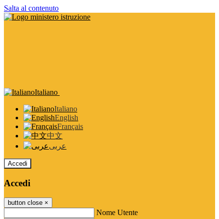
Salta al contenuto
Italiano
Italiano
English
Français
中文
عربى
Accedi
Accedi
button close
×
Nome Utente