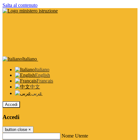
Salta al contenuto
Italiano
Italiano
English
Français
中文
عربى
Accedi
Accedi
button close
×
Nome Utente