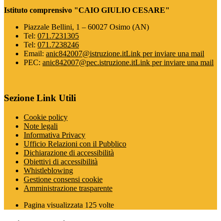
Istituto comprensivo "CAIO GIULIO CESARE"
Piazzale Bellini, 1 – 60027 Osimo (AN)
Tel:
071.7231305
Tel:
071.7238246
Email:
anic842007@istruzione.it
Link per inviare una mail
PEC:
anic842007@pec.istruzione.it
Link per inviare una mail
Sezione Link Utili
Cookie policy
Note legali
Informativa Privacy
Ufficio Relazioni con il Pubblico
Dichiarazione di accessibilità
Obiettivi di accessibilità
Whistleblowing
Gestione consensi cookie
Amministrazione trasparente
Pagina visualizzata
125
volte