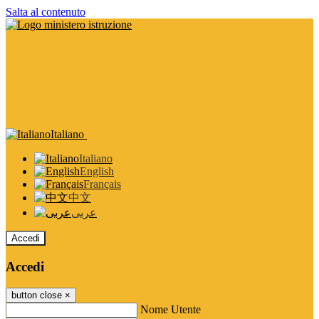
Salta al contenuto
Italiano
Italiano
English
Français
中文
عربى
Accedi
Accedi
button close
×
Nome Utente