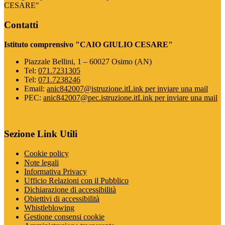
CESARE"
Contatti
Istituto comprensivo "CAIO GIULIO CESARE"
Piazzale Bellini, 1 – 60027 Osimo (AN)
Tel:
071.7231305
Tel:
071.7238246
Email:
anic842007@istruzione.it
Link per inviare una mail
PEC:
anic842007@pec.istruzione.it
Link per inviare una mail
Sezione Link Utili
Cookie policy
Note legali
Informativa Privacy
Ufficio Relazioni con il Pubblico
Dichiarazione di accessibilità
Obiettivi di accessibilità
Whistleblowing
Gestione consensi cookie