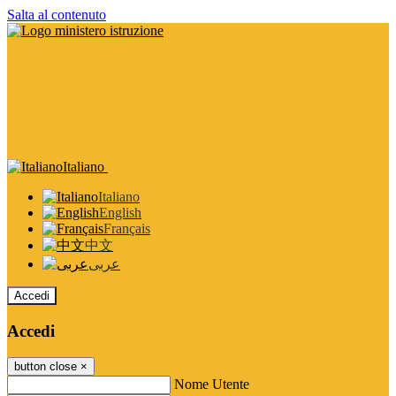
Salta al contenuto
Italiano
Italiano
English
Français
中文
عربى
Accedi
Accedi
button close
×
Nome Utente