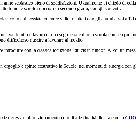
un anno scolastico pieno di soddisfazioni. Ugualmente vi chiedo di collabo
rattutto nelle scuole superiori di secondo grado, con gli studenti.
co in cui possiate ottenere validi risultati con gli alunni a voi affidat
re avanti tutto il lavoro di una segreteria e di una scuola con sempre n
o difficoltoso riuscire a lavorare al meglio.
ace introdurre con la classica locuzione “dulcis in fundo”. A Voi un mess
rgoglio e spirito costruttivo la Scuola, nei momenti di sinergia con gli e
kie necessari al funzionamento ed utili alle finalità illustrate nella
COO