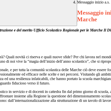
Messaggio inizio a.s
Messaggio ini
Marche
struzione e del merito Ufficio Scolastico Regionale per le Marche
Il D
 Quali novità ci riserva e quali nuove sfide? Per chi lavora nel mondo 
cuno di noi vive la “magia dell’inizio dell’anno scolastico”, che si rip
nale, e per tutta la comunità scolastica delle Marche ciò deve essere fon
ofessionalmente ed efficace nelle scelte e nei percorsi. Visitando gli am
a ed una resilienza infaticabili, che hanno portato la scuola marchigiana
guardo fiducioso verso il futuro.
co in servizio e di docenti in cattedra fin dal primo giorno di scuola, an
ontare insieme alla Regione la questione del dimensionamento scolastic
dono: dall’internazionalizzazione alla strutturazione di un tavolo di lavo