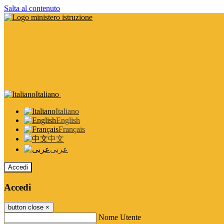
Salta al contenuto
Italiano
Italiano
English
Français
中文
عربى
Accedi
Accedi
button close
×
Nome Utente