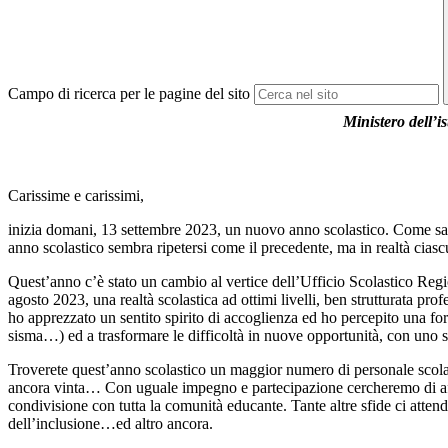
Campo di ricerca per le pagine del sito
Ministero dell’i
Carissime e carissimi,
inizia domani, 13 settembre 2023, un nuovo anno scolastico. Come sarà?
anno scolastico sembra ripetersi come il precedente, ma in realtà cias
Quest’anno c’è stato un cambio al vertice dell’Ufficio Scolastico Regio
agosto 2023, una realtà scolastica ad ottimi livelli, ben strutturata pr
ho apprezzato un sentito spirito di accoglienza ed ho percepito una forz
sisma…) ed a trasformare le difficoltà in nuove opportunità, con uno s
Troverete quest’anno scolastico un maggior numero di personale scolasti
ancora vinta… Con uguale impegno e partecipazione cercheremo di affr
condivisione con tutta la comunità educante. Tante altre sfide ci atten
dell’inclusione…ed altro ancora.