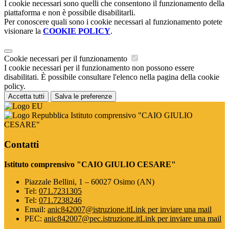
I cookie necessari sono quelli che consentono il funzionamento della
piattaforma e non è possibile disabilitarli.
Per conoscere quali sono i cookie necessari al funzionamento potete
visionare la
COOKIE POLICY
.
Cookie necessari per il funzionamento
I cookie necessari per il funzionamento non possono essere
disabilitati. È possibile consultare l'elenco nella pagina della cookie
policy.
Accetta tutti
Salva le preferenze
Istituto comprensivo "CAIO GIULIO
CESARE"
Contatti
Istituto comprensivo "CAIO GIULIO CESARE"
Piazzale Bellini, 1 – 60027 Osimo (AN)
Tel:
071.7231305
Tel:
071.7238246
Email:
anic842007@istruzione.it
Link per inviare una mail
PEC:
anic842007@pec.istruzione.it
Link per inviare una mail