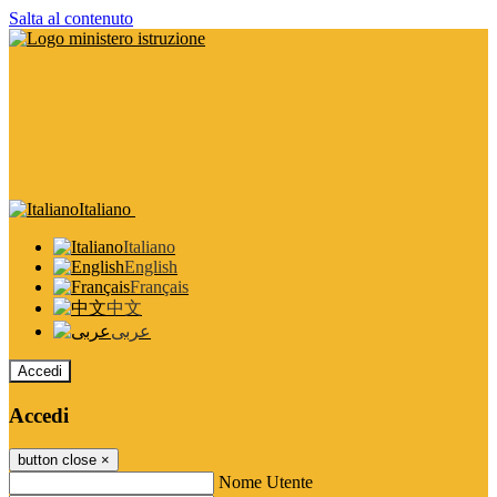
Salta al contenuto
Italiano
Italiano
English
Français
中文
عربى
Accedi
Accedi
button close
×
Nome Utente