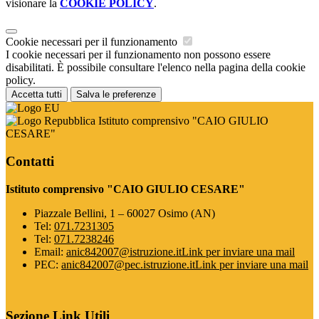
visionare la
COOKIE POLICY
.
Cookie necessari per il funzionamento
I cookie necessari per il funzionamento non possono essere
disabilitati. È possibile consultare l'elenco nella pagina della cookie
policy.
Accetta tutti
Salva le preferenze
Istituto comprensivo "CAIO GIULIO
CESARE"
Contatti
Istituto comprensivo "CAIO GIULIO CESARE"
Piazzale Bellini, 1 – 60027 Osimo (AN)
Tel:
071.7231305
Tel:
071.7238246
Email:
anic842007@istruzione.it
Link per inviare una mail
PEC:
anic842007@pec.istruzione.it
Link per inviare una mail
Sezione Link Utili