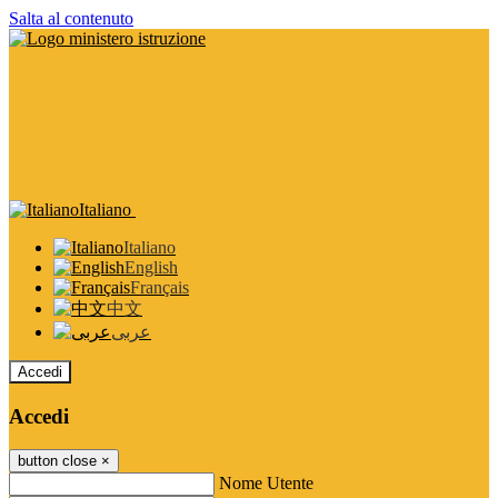
Salta al contenuto
Italiano
Italiano
English
Français
中文
عربى
Accedi
Accedi
button close
×
Nome Utente