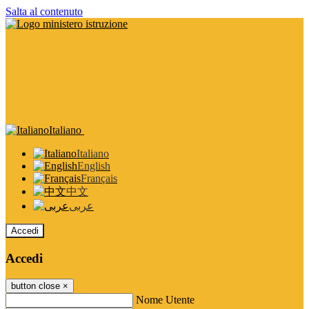
Salta al contenuto
Italiano
Italiano
English
Français
中文
عربى
Accedi
Accedi
button close
×
Nome Utente