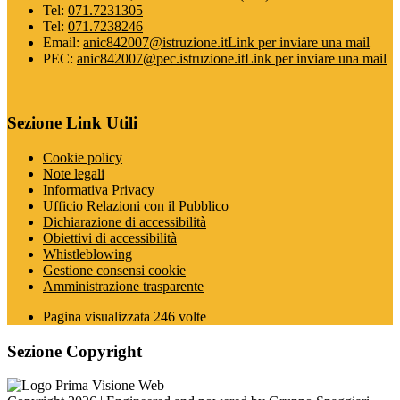
Tel:
071.7231305
Tel:
071.7238246
Email:
anic842007@istruzione.it
Link per inviare una mail
PEC:
anic842007@pec.istruzione.it
Link per inviare una mail
Sezione Link Utili
Cookie policy
Note legali
Informativa Privacy
Ufficio Relazioni con il Pubblico
Dichiarazione di accessibilità
Obiettivi di accessibilità
Whistleblowing
Gestione consensi cookie
Amministrazione trasparente
Pagina visualizzata
246
volte
Sezione Copyright