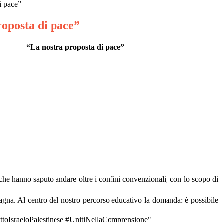
i pace”
roposta di pace”
“La nostra proposta di pace”
i che hanno saputo andare oltre i confini convenzionali, con lo scopo di
na. Al centro del nostro percorso educativo la domanda: è possibile
ittoIsraeloPalestinese #UnitiNellaComprensione"