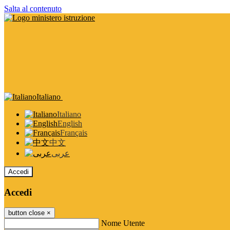
Salta al contenuto
Italiano
Italiano
English
Français
中文
عربى
Accedi
Accedi
button close
×
Nome Utente