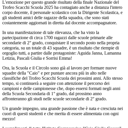
L'emozione per questo grande risultato della finale Nazionale del
Trofeo Scacchi Scuola 2025 ha contagiato anche a distanza l'intero
corpo docente, il personale scolastico con la Dirigente Scolastica, e
gli studenti amici delle ragazze della squadra, che sono stati
costantemente aggiornati in diretta dal docente accompagnatore.
In una manifestazione di tale rilevanza, che ha visto la
partecipazione di circa 1700 ragazzi dalle scuole primarie alle
secondarie di 2° grado, conquistare il secondo posto nella propria
categoria, su un totale di 43 squadre, è un risultato che riempie di
orgoglio tutti, a partire dalle protagoniste: Aguida Janna, Lamanna
Letizia, Pascali Giulia e Sorrisi Emma!
Ora, la Scuola e il Circolo sono già al lavoro per formare nuove
squadre della "Caio" e per puntare ancora più in alto nelle
classifiche del Trofeo Scacchi Scuola dei prossimi anni. Allo stesso
tempo, si continuerà a seguire con attenzione il percorso dei
campioni e delle campionesse che, dopo essersi formati negli anni
della Scuola Secondaria di 1° grado, dal prossimo anno
affronteranno gli studi nelle scuole secondarie di 2°
grado.
Un grande impegno, una grande passione che è nata e cresciuta nei
cuori di questi studenti e che merita di essere alimentata con ogni
mezzo!