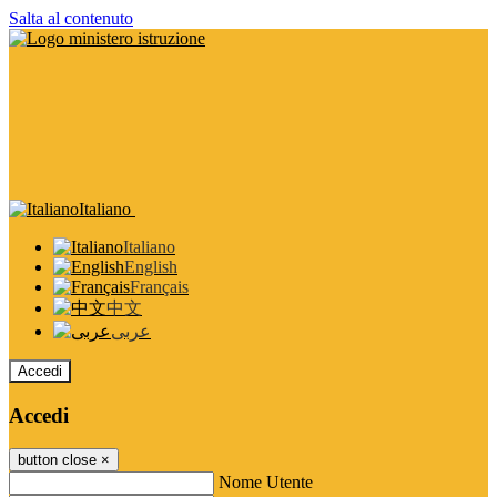
Salta al contenuto
Italiano
Italiano
English
Français
中文
عربى
Accedi
Accedi
button close
×
Nome Utente