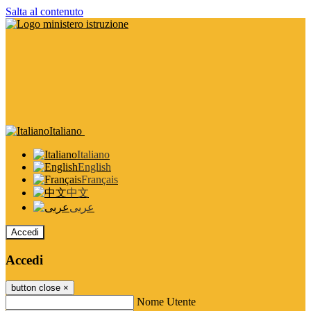
Salta al contenuto
Italiano
Italiano
English
Français
中文
عربى
Accedi
Accedi
button close
×
Nome Utente